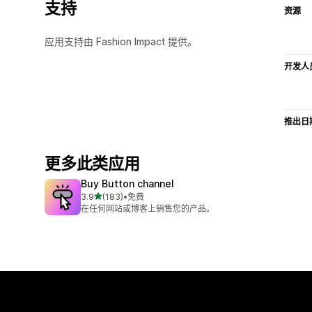
支持
资源
应用支持由 Fashion Impact 提供。
开发人
推出日
更多此类应用
Buy Button channel
星（满分 5 星）
3.9
(183)
•
免费
总共 183 条评论
在任何网站或博客上销售您的产品。