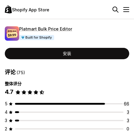
Shopify App Store
Platmart Bulk Price Editor
Built for Shopify
安装
评论
(75)
整体评分
4.7
5
66
4
3
3
3
2
0