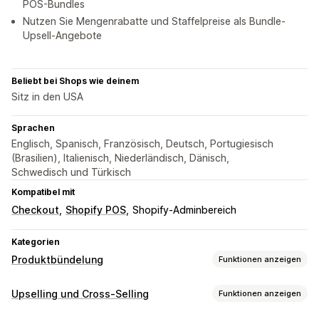
POS-Bundles
Nutzen Sie Mengenrabatte und Staffelpreise als Bundle-
Upsell-Angebote
Beliebt bei Shops wie deinem
Sitz in den USA
Sprachen
Englisch, Spanisch, Französisch, Deutsch, Portugiesisch
(Brasilien), Italienisch, Niederländisch, Dänisch,
Schwedisch und Türkisch
Kompatibel mit
Checkout
Shopify POS
Shopify-Adminbereich
Kategorien
Produktbündelung
Funktionen anzeigen
Bundle-Typen
Upselling und Cross-Selling
Funktionen anzeigen
Feste Bundles
Multipacks
Mix-and-Match-Bundles