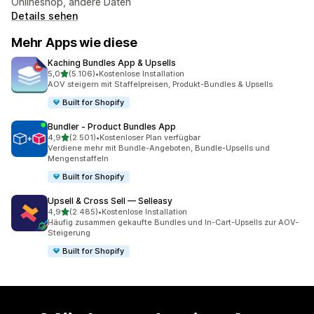
Onlineshop, andere Daten
Details sehen
Mehr Apps wie diese
Kaching Bundles App & Upsells
von 5 Sternen
5,0
(5.106)
•
Kostenlose Installation
5106 Rezensionen insgesamt
AOV steigern mit Staffelpreisen, Produkt-Bundles & Upsells
Built for Shopify
Bundler ‑ Product Bundles App
von 5 Sternen
4,9
(2.501)
•
Kostenloser Plan verfügbar
2501 Rezensionen insgesamt
Verdiene mehr mit Bundle-Angeboten, Bundle-Upsells und
Mengenstaffeln
Built for Shopify
Upsell & Cross Sell — Selleasy
von 5 Sternen
4,9
(2.485)
•
Kostenlose Installation
2485 Rezensionen insgesamt
Häufig zusammen gekaufte Bundles und In-Cart-Upsells zur AOV-
Steigerung
Built for Shopify