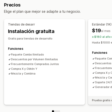
Precios
Barra de progreso
Complementos con un solo clic
Paquetes de venta adicional
Elige el plan que mejor se adapte a tu negocio.
Carrito lateral
Ventanas emergentes
CSS personalizado
Paquetes de ventas cruzadas
HTML personalizado
Múltiples monedas
Compras conjuntas frecuentes
Productos relacionados
Tiendas de desarr
Estándar (1K)
Múltiples idiomas
Reglas personalizadas
Productos digitales
Productos físicos
$19
Instalación gratuita
al mes
Paquetes personalizados
Ofertas y recomendaciones
o $180 al año 
Gratis para tiendas de desarrollo
Regalos gratis
Envío gratis
Complementos de productos
Precios que puedes fijar
Hasta $1000 e
Recomendaciones de productos
Precios fijos
Precios por niveles
Descuentos por cantidad
Funciones
Funciones
Compras conjuntas frecuentes
Paquetes
Descuentos
Paquete Combo Ilimitado
Descuentos por volumen
Paquete Com
Descuentos por Volumen Ilimitados
Descuentos por cantidad
Descuentos por volumen
Descuentos globales
Descuentos porcentuales
Descuentos 
Frecuentemente Comprados Juntos
Descuentos por niveles
Recomendaciones de IA
Envío gratis
BOGO
Suscripciones
Precios de mayorista
Frecuentem
Compra X y Obtén Y
Compra X y 
Mejora de suscripción
Mezcla y Combina
Precios dinámicos
Personalizar precios
Mezcla y Co
Soporte 24/7
Informes y estadísticas
Generador d
Prueba A/B
Rendimiento de recomendaciones
Sugerencias de optimización
Prueba gratis 