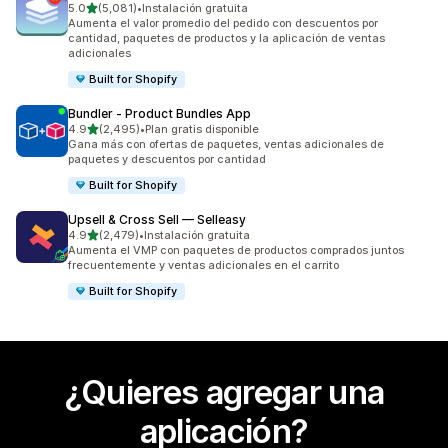
de 5 estrellas
5.0
(5,081)
•
Instalación gratuita
5081 reseñas en total
Aumenta el valor promedio del pedido con descuentos por
cantidad, paquetes de productos y la aplicación de ventas
adicionales
Built for Shopify
Bundler ‑ Product Bundles App
de 5 estrellas
4.9
(2,495)
•
Plan gratis disponible
2495 reseñas en total
Gana más con ofertas de paquetes, ventas adicionales de
paquetes y descuentos por cantidad
Built for Shopify
Upsell & Cross Sell — Selleasy
de 5 estrellas
4.9
(2,479)
•
Instalación gratuita
2479 reseñas en total
Aumenta el VMP con paquetes de productos comprados juntos
frecuentemente y ventas adicionales en el carrito
Built for Shopify
¿Quieres agregar una
aplicación?