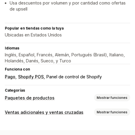
Usa descuentos por volumen y por cantidad como ofertas
de upsell
Popular en tiendas como la tuya
Ubicadas en Estados Unidos
Idiomas
Inglés, Español, Francés, Alemán, Portugués (Brasil), Italiano,
Holandés, Danés, Sueco, y Turco
Funciona con
Pago
Shopify POS
Panel de control de Shopify
Categorías
Paquetes de productos
Mostrar funciones
Tipos de paquetes
Ventas adicionales y ventas cruzadas
Mostrar funciones
Paquetes fijos
Multipaquetes
Paquetes combinados
Personalización
Paquetes de variantes
Crea una caja
Cajas para regalos
Venta adicional en la página de producto
Cajas de suscripción
Paquetes mayoristas