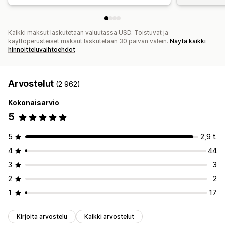
Kaikki maksut laskutetaan valuutassa USD. Toistuvat ja
käyttöperusteiset maksut laskutetaan 30 päivän välein.
Näytä kaikki
hinnoitteluvaihtoehdot
Arvostelut
(2 962)
Kokonaisarvio
5
5
2,9 t.
4
44
3
3
2
2
1
17
Kirjoita arvostelu
Kaikki arvostelut