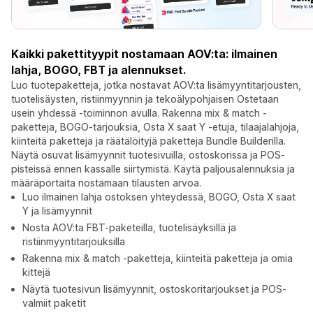
Kaikki pakettityypit nostamaan AOV:ta: ilmainen
lahja, BOGO, FBT ja alennukset.
Luo tuotepaketteja, jotka nostavat AOV:ta lisämyyntitarjousten,
tuotelisäysten, ristiinmyynnin ja tekoälypohjaisen Ostetaan
usein yhdessä -toiminnon avulla. Rakenna mix & match -
paketteja, BOGO-tarjouksia, Osta X saat Y -etuja, tilaajalahjoja,
kiinteitä paketteja ja räätälöityjä paketteja Bundle Builderilla.
Näytä osuvat lisämyynnit tuotesivuilla, ostoskorissa ja POS-
pisteissä ennen kassalle siirtymistä. Käytä paljousalennuksia ja
määräportaita nostamaan tilausten arvoa.
Luo ilmainen lahja ostoksen yhteydessä, BOGO, Osta X saat
Y ja lisämyynnit
Nosta AOV:ta FBT-paketeilla, tuotelisäyksillä ja
ristiinmyyntitarjouksilla
Rakenna mix & match -paketteja, kiinteitä paketteja ja omia
kittejä
Näytä tuotesivun lisämyynnit, ostoskoritarjoukset ja POS-
valmiit paketit