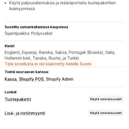
Käytä paljousalennuksia ja määräportaita tuotepakettien
lisämyynnissä
Suosittu samankaltaisissa kaupoissa
Sijaintipaikka Yhdysvallat
Kielet
Englanti, Espanja, Ranska, Saksa, Portugali (Brasilia), Italia,
Hollannin kieli, Tanska, Ruotsi, ja Turkki
Tätä sovellusta ei ole käännetty kielelle Suomi
Toimii seuraavan kanssa:
Kassa
Shopify POS
Shopify Admin
Luokat
Tuotepaketit
Näytä ominaisuudet
Tuotepakettityypit
Lisä- ja ristiinmyynti
Näytä ominaisuudet
Kiinteät tuotepaketit
Monipakkaukset
Mukautukset
Sekoita ja yhdistä -paketit
Varianttipaketit
Kokoa laatikko