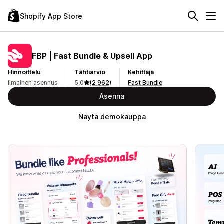
Shopify App Store
FBP | Fast Bundle & Upsell App
Hinnoittelu
Tähtiarvio
Kehittäjä
Ilmainen asennus
5,0
(2 962)
Fast Bundle
Asenna
Näytä demokauppa