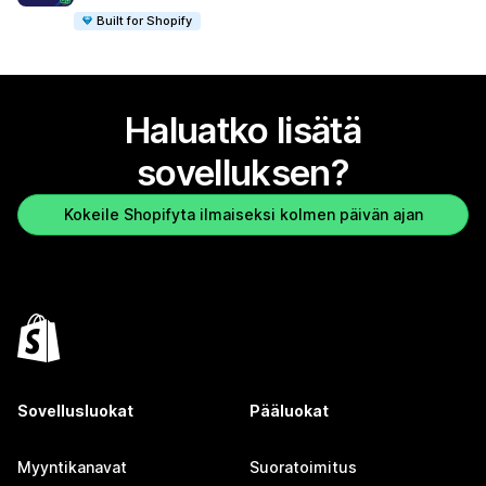
Built for Shopify
Haluatko lisätä
sovelluksen?
Kokeile Shopifyta ilmaiseksi kolmen päivän ajan
Sovellusluokat
Pääluokat
Myyntikanavat
Suoratoimitus