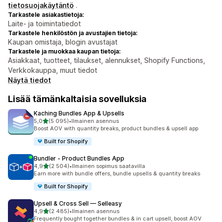
tietosuojakäytäntö
.
Tarkastele asiakastietoja:
Laite- ja toimintatiedot
Tarkastele henkilöstön ja avustajien tietoja:
Kaupan omistaja, blogin avustajat
Tarkastele ja muokkaa kaupan tietoja:
Asiakkaat, tuotteet, tilaukset, alennukset, Shopify Functions,
Verkkokauppa, muut tiedot
Näytä tiedot
Lisää tämänkaltaisia sovelluksia
Kaching Bundles App & Upsells
/ 5 tähteä
5,0
(5 095)
•
Ilmainen asennus
5095 arvostelua yhteensä
Boost AOV with quantity breaks, product bundles & upsell app
Built for Shopify
Bundler ‑ Product Bundles App
/ 5 tähteä
4,9
(2 504)
•
Ilmainen sopimus saatavilla
2504 arvostelua yhteensä
Earn more with bundle offers, bundle upsells & quantity breaks
Built for Shopify
Upsell & Cross Sell — Selleasy
/ 5 tähteä
4,9
(2 485)
•
Ilmainen asennus
2485 arvostelua yhteensä
Frequently bought together bundles & in cart upsell, boost AOV