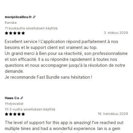
monjolicaillou.fr
Ranska
11 kuukautta sovelluksen käyttöä
3. elokuu 2026
Excellent service ! L'application répond parfaitement à nos
besoins et le support client est vraiment au top.
Un grand merci à Ben pour sa réactivité, son professionnalisme
et son efficacité. Il a su répondre rapidement à toutes nos
questions et nous accompagner jusqu'à la résolution de notre
demande.
Je recommande Fast Bundle sans hésitation !
Haws Co
Yhdysvallat
Yli 3 vuotta sovelluksen käyttöä
16. heinäkuu 2026
The level of support for this app is amazing! I've reached out
multiple times and had a wonderful experience. Ian is a gem