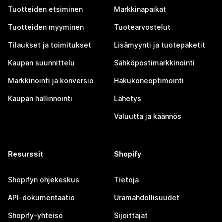
Tuotteiden etsiminen
Markkinapaikat
Tuotteiden myyminen
Tuotearvostelut
Tilaukset ja toimitukset
Lisämyynti ja tuotepaketit
Kaupan suunnittelu
Sähköpostimarkkinointi
Markkinointi ja konversio
Hakukoneoptimointi
Kaupan hallinnointi
Lähetys
Valuutta ja käännös
Resurssit
Shopify
Shopifyn ohjekeskus
Tietoja
API-dokumentaatio
Uramahdollisuudet
Shopify-yhteisö
Sijoittajat