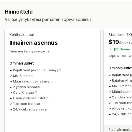
Tuotesivulisämyynti
Edistymispalkki
Lahjalaatikot
Tilauslaatikot
Tukkutuotepaketit
Hinnoittelu
Yhden klikkauksen lisäosat (add-ons)
Veto-ostoskori
Lisämyyntipaketit
Ristiinmyyntipaketit
Valitse yrityksellesi parhaiten sopiva sopimus.
Ponnahdusilmoitukset
Mukautettu CSS-koodi
Usein yhdessä ostetut tuotteet
Vastaavat tuotteet
Mukautettu HTML-koodi
Monta valuuttaa
Monikielisyys
Digitaaliset tuotteet
Fyysiset tuotteet
Kehityskaupat
Standard (1K
Mukautetut säännöt
Mukautetut tuotepaketit
$19
Ilmainen asennus
/kuukau
Tarjoukset ja suositukset
Hinnoitteluvaihtoehdot
tai $180/vuosi
Ilmainen kehityskaupoille
Ilmaislahja
Ilmainen toimitus
Tuotteen lisäosat (add-ons)
Kiinteä hinnoittelu
Porrastettu hinnoittelu
Jopa $1000 ku
Tuotesuositukset
Usein yhdessä ostetut tuotteet
Määräalennukset
Alennukset
Volyymialennukset
Ominaisuudet
Ominaisuude
Tuotepaketit
Määräalennukset
Volyymialennukset
Kiinteät alennukset
Rajattomat paketit ja lisämyynti
Prosenttialennukset
Rajattomat p
Mix & match
Porrastetut alennukset
Tekoälysuositukset
Ilmainen toimitus
Kaksi yhden hinnalla
Tilaukset
Rajaton AI: 
Määräalennus-lisämyynti
Kestotilauksen päivitys/korotus
Tukkuhinnoittelu
Dynaaminen hinnoittelu
Mix & match
2 yhden hinnalla
Määräalennu
Osta X ja saa Y
Mukautettu hinnoittelu
Analytiikka
2 yhden hinn
Usein yhdessä ostetut
Tuotteen lis
A/B-testaus
Suositusten tehokkuus
Tuotteen lisäosat
AI-pakettiku
24/7-tuki englanniksi
Optimointiehdotukset
24/7-tuki en
7 päivän maks