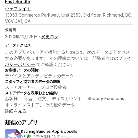
Fast Bundle
ウェブサイト
13353 Commerce Parkway, Unit 2353, 3rd floor, Richmond, BC,
V6V 3A1, CA
公開日
2020年11月26日 ·
変更ログ
データアクセス
このアプリがストアで機能するためには、次のデータにアクセス
する必要があります。 その理由については、開発者向けの
プライ
バシーポリシー
でご確認ください。
お客様データの閲覧:
デバイスとアクティビティのデータ
スタッフと協力者のデータの閲覧:
ストアオーナー、 ブログ投稿者
ストアデータを表示および編集:
お客様、 商品、 注文、 ディスカウント、 Shopify Functions、
オンラインストア、 その他のデータ
詳細を見る
類似のアプリ
Kaching Bundles App & Upsells
5つ星中
5.0
(5,109)
•
無料インストール