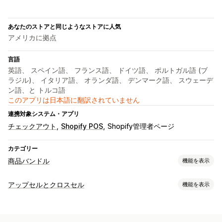
あなたのストアと同じようなストアに人気
アメリカに拠点
言語
英語、 スペイン語、 フランス語、 ドイツ語、 ポルトガル語 (ブ
ラジル)、 イタリア語、 オランダ語、 デンマーク語、 スウェーデ
ン語、と トルコ語
このアプリは日本語に翻訳されていません
連携対象システム・アプリ
チェックアウト
Shopify POS
Shopify管理者ページ
カテゴリー
商品バンドル
機能を表示
バンドルタイプ
アップセルとクロスセル
機能を表示
固定バンドル
マルチパック
組み合わせバンドル
カスタマイズ
バリエーションバンドル
ボックスを作成
ギフトボックス
商品ページでのアップセル
進捗バー
ワンクリックアドオン
定期購入ボックス
卸売バンドル
アップセルバンドル