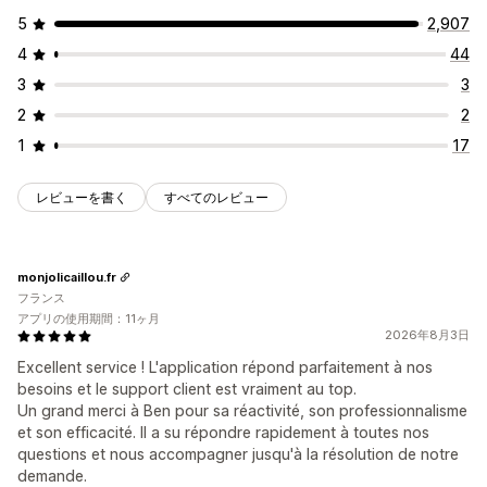
5
2,907
4
44
3
3
2
2
1
17
レビューを書く
すべてのレビュー
monjolicaillou.fr
フランス
アプリの使用期間：11ヶ月
2026年8月3日
Excellent service ! L'application répond parfaitement à nos
besoins et le support client est vraiment au top.
Un grand merci à Ben pour sa réactivité, son professionnalisme
et son efficacité. Il a su répondre rapidement à toutes nos
questions et nous accompagner jusqu'à la résolution de notre
demande.