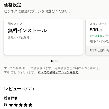
価格設定
カートドロワー
ポップアップ
カスタムCSS
カスタムHTML
クロスセルバンドル
よく合わせて買われている商品
関連商品
ビジネスに最適なプランをお選びください。
複数通貨
複数言語
カスタムルール
デジタル商品
有形商品
カスタムバンドル
オファーとおすすめ
設定可能な価格設定方式
開発ストア
スタンダード（
無料ギフト
無料配送
商品アドオン
おすすめ商品
固定価格設定
段階的な価格設定
数量割引
ディスカウント
$19
無料インストール
/月
よく同時購入される商品
バンドル
数量割引
ボリュームディスカウント
一律割引
または$180/年
開発ストアは無料
ボリュームディスカウント
段階的ディスカウント
割引率によるディスカウント
無料配送
BOGO
定期購入
月間バンドル売上
AIによるおすすめ
定期購入のアップグレード
卸売価格
動的価格設定
カスタム価格
7日間の無料体
分析
A/Bテスト
おすすめ情報のパフォーマンス
最適化の提案
すべての料金はUSDで請求されます。 定期請求と使用料に基づく請求は、
30日ごとに行われます。
すべての価格オプションを見る
レビュー
(2,973)
総合評価
5