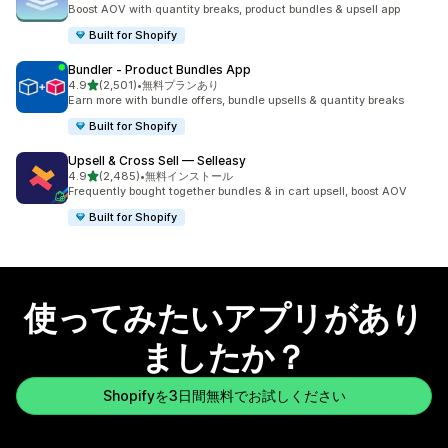
合計レビュー数：5109件
Boost AOV with quantity breaks, product bundles & upsell app
Built for Shopify
Bundler ‑ Product Bundles App
5つ星中
4.9
(2,501)
•
無料プランあり
合計レビュー数：2501件
Earn more with bundle offers, bundle upsells & quantity breaks
Built for Shopify
Upsell & Cross Sell — Selleasy
5つ星中
4.9
(2,485)
•
無料インストール
合計レビュー数：2485件
Frequently bought together bundles & in cart upsell, boost AOV
Built for Shopify
使ってみたいアプリがあり
ましたか？
Shopifyを3日間無料でお試しください