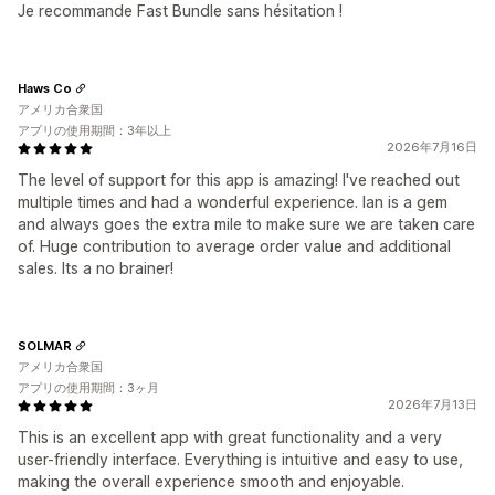
Je recommande Fast Bundle sans hésitation !
Haws Co
アメリカ合衆国
アプリの使用期間：3年以上
2026年7月16日
The level of support for this app is amazing! I've reached out
multiple times and had a wonderful experience. Ian is a gem
and always goes the extra mile to make sure we are taken care
of. Huge contribution to average order value and additional
sales. Its a no brainer!
SOLMAR
アメリカ合衆国
アプリの使用期間：3ヶ月
2026年7月13日
This is an excellent app with great functionality and a very
user-friendly interface. Everything is intuitive and easy to use,
making the overall experience smooth and enjoyable.