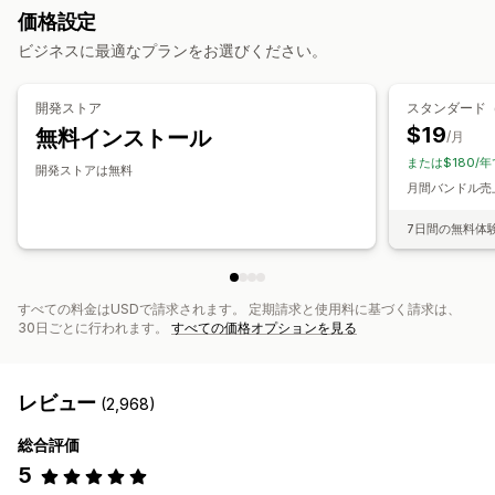
価格設定
カートドロワー
ポップアップ
カスタムCSS
カスタムHTML
クロスセルバンドル
よく合わせて買われている商品
関連商品
ビジネスに最適なプランをお選びください。
複数通貨
複数言語
カスタムルール
デジタル商品
有形商品
カスタムバンドル
オファーとおすすめ
設定可能な価格設定方式
開発ストア
スタンダード（
無料ギフト
無料配送
商品アドオン
おすすめ商品
固定価格設定
段階的な価格設定
数量割引
ディスカウント
$19
無料インストール
/月
よく同時購入される商品
バンドル
数量割引
ボリュームディスカウント
一律割引
または$180/年
開発ストアは無料
ボリュームディスカウント
段階的ディスカウント
割引率によるディスカウント
無料配送
BOGO
定期購入
月間バンドル売上
AIによるおすすめ
定期購入のアップグレード
卸売価格
動的価格設定
カスタム価格
7日間の無料体
分析
A/Bテスト
おすすめ情報のパフォーマンス
最適化の提案
すべての料金はUSDで請求されます。 定期請求と使用料に基づく請求は、
30日ごとに行われます。
すべての価格オプションを見る
レビュー
(2,968)
総合評価
5