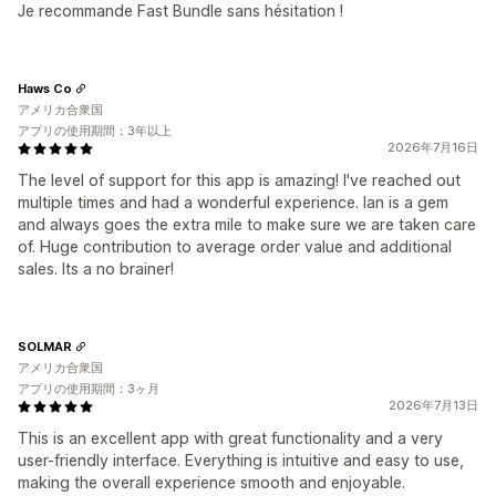
Je recommande Fast Bundle sans hésitation !
Haws Co
アメリカ合衆国
アプリの使用期間：3年以上
2026年7月16日
The level of support for this app is amazing! I've reached out
multiple times and had a wonderful experience. Ian is a gem
and always goes the extra mile to make sure we are taken care
of. Huge contribution to average order value and additional
sales. Its a no brainer!
SOLMAR
アメリカ合衆国
アプリの使用期間：3ヶ月
2026年7月13日
This is an excellent app with great functionality and a very
user-friendly interface. Everything is intuitive and easy to use,
making the overall experience smooth and enjoyable.