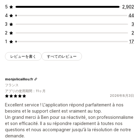
5
2,902
4
44
3
3
2
2
1
17
レビューを書く
すべてのレビュー
monjolicaillou.fr
フランス
アプリの使用期間：11ヶ月
2026年8月3日
Excellent service ! L'application répond parfaitement à nos
besoins et le support client est vraiment au top.
Un grand merci à Ben pour sa réactivité, son professionnalisme
et son efficacité. Il a su répondre rapidement à toutes nos
questions et nous accompagner jusqu'à la résolution de notre
demande.