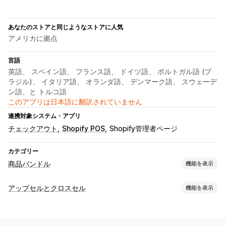
あなたのストアと同じようなストアに人気
アメリカに拠点
言語
英語、 スペイン語、 フランス語、 ドイツ語、 ポルトガル語 (ブ
ラジル)、 イタリア語、 オランダ語、 デンマーク語、 スウェーデ
ン語、と トルコ語
このアプリは日本語に翻訳されていません
連携対象システム・アプリ
チェックアウト
Shopify POS
Shopify管理者ページ
カテゴリー
商品バンドル
機能を表示
バンドルタイプ
アップセルとクロスセル
機能を表示
固定バンドル
マルチパック
組み合わせバンドル
カスタマイズ
バリエーションバンドル
ボックスを作成
ギフトボックス
商品ページでのアップセル
進捗バー
ワンクリックアドオン
定期購入ボックス
卸売バンドル
アップセルバンドル