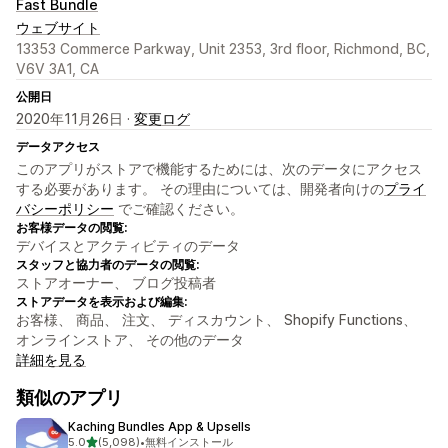
Fast Bundle
ウェブサイト
13353 Commerce Parkway, Unit 2353, 3rd floor, Richmond, BC,
V6V 3A1, CA
公開日
2020年11月26日 ·
変更ログ
データアクセス
このアプリがストアで機能するためには、次のデータにアクセス
する必要があります。 その理由については、開発者向けの
プライ
バシーポリシー
でご確認ください。
お客様データの閲覧:
デバイスとアクティビティのデータ
スタッフと協力者のデータの閲覧:
ストアオーナー、 ブログ投稿者
ストアデータを表示および編集:
お客様、 商品、 注文、 ディスカウント、 Shopify Functions、
オンラインストア、 その他のデータ
詳細を見る
類似のアプリ
Kaching Bundles App & Upsells
5つ星中
5.0
(5,098)
•
無料インストール