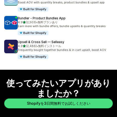
合計レビュー数：5098件
Boost AOV with quantity breaks, product bundles & upsell app
Built for Shopify
Bundler ‑ Product Bundles App
5つ星中
4.9
(2,503)
•
無料プランあり
合計レビュー数：2503件
Earn more with bundle offers, bundle upsells & quantity breaks
Built for Shopify
Upsell & Cross Sell — Selleasy
5つ星中
4.9
(2,486)
•
無料インストール
合計レビュー数：2486件
Frequently bought together bundles & in cart upsell, boost AOV
Built for Shopify
使ってみたいアプリがあり
ましたか？
Shopifyを3日間無料でお試しください