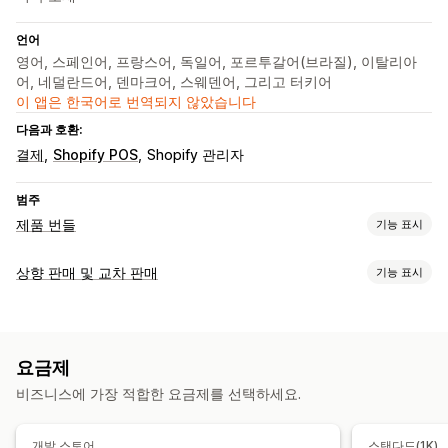
언어
영어, 스페인어, 프랑스어, 독일어, 포르투갈어(브라질), 이탈리아
어, 네덜란드어, 덴마크어, 스웨덴어, 그리고 터키어
이 앱은 한국어로 번역되지 않았습니다
다음과 호환:
결제
Shopify POS
Shopify 관리자
범주
제품 번들
기능 표시
번들 유형
상향 판매 및 교차 판매
기능 표시
고정 번들
멀티팩
믹스앤매치 번들
이형 상품 번들
상자 만들기
맞춤 설정
선물 상자
구독 상자
도매 번들
상향 판매 번들
교차 판매 번들
제품 페이지 상향 판매
진행률 표시줄
원클릭 추가 기능
함께 자주 구매하는 제품
관련 제품
디지털 상품
실물 제품
요금제
카트 서랍
팝업
사용자 지정 CSS
사용자 지정 HTML
여러 통화
사용자 지정 번들
비즈니스에 가장 적합한 요금제를 선택하세요.
여러 언어
사용자 지정 규칙
설정 가능한 가격
제안 및 권장 사항
고정 가격
계층별 가격
수량 구분
할인
수량 할인
균일 할인
개발 스토어
스탠다드(1K)