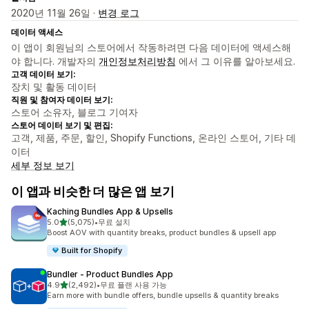
2020년 11월 26일 ·
변경 로그
데이터 액세스
이 앱이 회원님의 스토어에서 작동하려면 다음 데이터에 액세스해
야 합니다. 개발자의
개인정보처리방침
에서 그 이유를 알아보세요.
고객 데이터 보기:
장치 및 활동 데이터
직원 및 참여자 데이터 보기:
스토어 소유자, 블로그 기여자
스토어 데이터 보기 및 편집:
고객, 제품, 주문, 할인, Shopify Functions, 온라인 스토어, 기타 데
이터
세부 정보 보기
이 앱과 비슷한 더 많은 앱 보기
Kaching Bundles App & Upsells
별 5개 중
5.0
(5,075)
•
무료 설치
총 리뷰 5075개
Boost AOV with quantity breaks, product bundles & upsell app
Built for Shopify
Bundler ‑ Product Bundles App
별 5개 중
4.9
(2,492)
•
무료 플랜 사용 가능
총 리뷰 2492개
Earn more with bundle offers, bundle upsells & quantity breaks