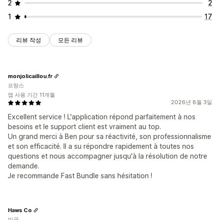
2
2
1
17
리뷰 작성
모든 리뷰
monjolicaillou.fr
프랑스
앱 사용 기간 11개월
2026년 8월 3일
Excellent service ! L'application répond parfaitement à nos
besoins et le support client est vraiment au top.
Un grand merci à Ben pour sa réactivité, son professionnalisme
et son efficacité. Il a su répondre rapidement à toutes nos
questions et nous accompagner jusqu'à la résolution de notre
demande.
Je recommande Fast Bundle sans hésitation !
Haws Co
미국