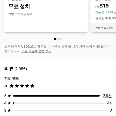
무료 기프트
무료 배송
제품 추가 옵션
추천 제품
백분율 할인
무료 배송
원 플러스 원
구독
도매가
동적 가격
$19
무료 설치
/월
함께 자주 구매하는 제품
번들
수량 구분
수량 할인
계층별 할인
사용자 지정 가격 책정
또는 연 $180 
개발 스토어는 무료
AI 권장 사항
구독 업그레이드
월 번들 매출 $
분석
7일 무료 체험
A/B 테스트
추천 실적
최적화 제안
모든 비용은 USD(으)로 청구됩니다. 반복 요금 및 사용 기반 요금은 30일마다
청구됩니다.
모든 요금제 옵션 보기
리뷰
(2,956)
전체 평점
5
5
2.9천
4
44
3
3