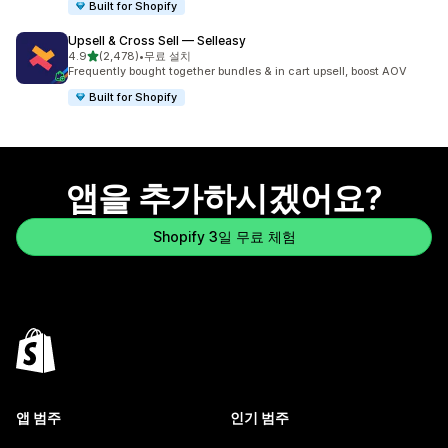
Built for Shopify
Upsell & Cross Sell — Selleasy
별 5개 중
4.9
(2,478)
•
무료 설치
총 리뷰 2478개
Frequently bought together bundles & in cart upsell, boost AOV
Built for Shopify
앱을 추가하시겠어요?
Shopify 3일 무료 체험
앱 범주
인기 범주