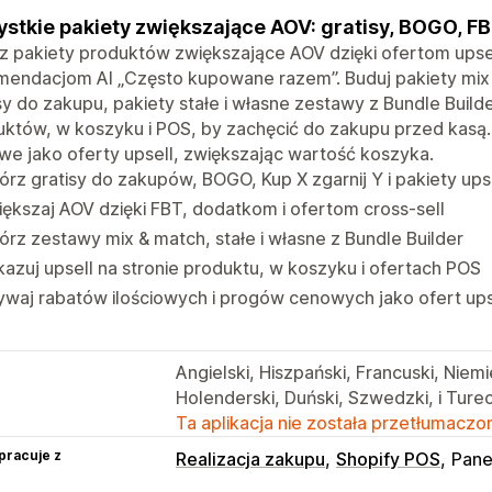
stkie pakiety zwiększające AOV: gratisy, BOGO, FBT
 pakiety produktów zwiększające AOV dzięki ofertom upsell
mendacjom AI „Często kupowane razem”. Buduj pakiety mix 
sy do zakupu, pakiety stałe i własne zestawy z Bundle Builde
któw, w koszyku i POS, by zachęcić do zakupu przed kasą. 
e jako oferty upsell, zwiększając wartość koszyka.
rz gratisy do zakupów, BOGO, Kup X zgarnij Y i pakiety ups
ększaj AOV dzięki FBT, dodatkom i ofertom cross-sell
rz zestawy mix & match, stałe i własne z Bundle Builder
azuj upsell na stronie produktu, w koszyku i ofertach POS
waj rabatów ilościowych i progów cenowych jako ofert ups
Angielski, Hiszpański, Francuski, Niemi
Holenderski, Duński, Szwedzki, i Turec
Ta aplikacja nie została przetłumaczon
pracuje z
Realizacja zakupu
Shopify POS
Pane