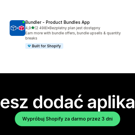
Bundler ‑ Product Bundles App
na 5 gwiazdek
4,9
(2 498)
•
Bezpłatny plan jest dostępny
Łączna liczba recenzji: 2498
Earn more with bundle offers, bundle upsells & quantity
breaks
Built for Shopify
esz dodać aplika
Wypróbuj Shopify za darmo przez 3 dni