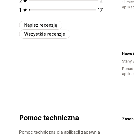
2
2
11 mie
aplikac
1
17
Napisz recenzję
Wszystkie recenzje
Haws 
Stany 
Ponad 
aplikac
Pomoc techniczna
Zasob
Pomoc techniczną dla aplikacji zapewnia