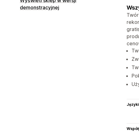
Wyświetl sklep w wersji
Wszy
demonstracyjnej
Twórz
reko
grati
produ
cenow
Twó
Zwi
Twó
Pok
Uży
Języki
Współ