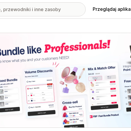
Przeglądaj aplika
nione obrazy w galerii