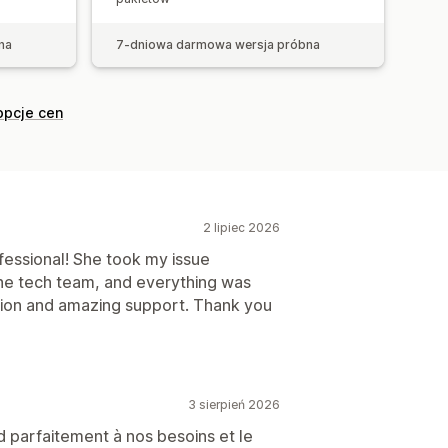
i
Sugestie optymalizacji
na
7-dniowa darmowa wersja próbna
opcje cen
2 lipiec 2026
fessional! She took my issue
 the tech team, and everything was
ion and amazing support. Thank you
3 sierpień 2026
nd parfaitement à nos besoins et le