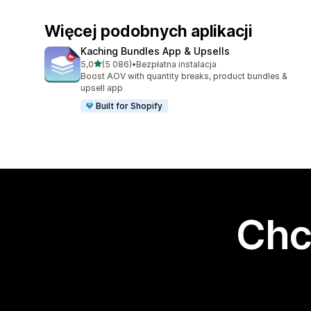
Więcej podobnych aplikacji
Kaching Bundles App & Upsells
na 5 gwiazdek
5,0
(5 086)
•
Bezpłatna instalacja
Łączna liczba recenzji: 5086
Boost AOV with quantity breaks, product bundles &
upsell app
Built for Shopify
Chc