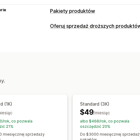
rie
Pakiety produktów
Typy pakietów
Oferuj sprzedaż droższych produktó
Stałe pakiety
Wielopaki
Pakiety mi
Dostosowanie
Stwórz pudełko
Pudełka na prezenty
Sprzedaż droższych produktów na st
Pakiety hurtowe
Pakiety droższych 
Dodatki add-on obsługiwane jednym k
Pakiety produktów dodatkowych
Cz
Wyskakujące okienka
Niestandardo
Powiązane produkty
Produkty cyfro
Wielowalutowe
Wielojęzyczne
Regu
Pakiety niestandardowe
my.
Oferty i rekomendacje
Ceny, które można ustalić
Gratisy
Darmowa wysyłka
Dodatki d
Stałe ceny
Gradacja cen
Progi ilośc
Rekomendacje produktów
Często k
d (1K)
Standard (3K)
Rabaty o stałej wartości
Rabaty pro
$49
Progi ilościowe
Rabaty ilościowe
Sy
miesiąc
Dwa artykuły w cenie jednego
/miesiąc
Subsk
Rekomendacje AI
Uaktualnienie subs
Ceny dynamiczne
Niestandardowe c
0/rok, co pozwala
albo $468/rok, co pozwala
zić 21%
oszczędzić 20%
Analizy
 miesięcznej sprzedaży
Do $3000 miesięcznej sprzedaż
w
pakietów