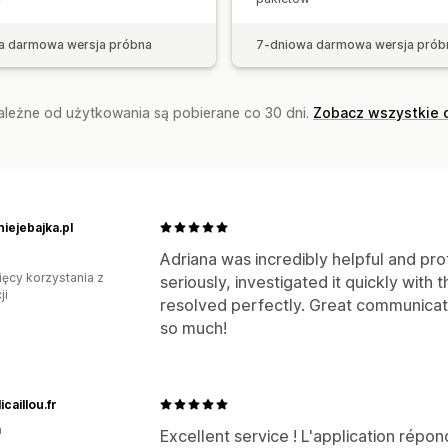
Testy A/B
Skuteczność rekomendacj
a darmowa wersja próbna
7-dniowa darmowa wersja prób
zależne od użytkowania są pobierane co 30 dni.
Zobacz wszystkie 
niejebajka.pl
Adriana was incredibly helpful and pro
ięcy korzystania z
seriously, investigated it quickly with
ji
resolved perfectly. Great communicat
so much!
caillou.fr
a
Excellent service ! L'application répo