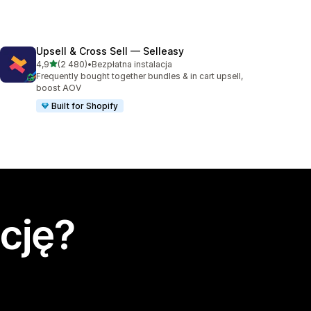
Upsell & Cross Sell — Selleasy
na 5 gwiazdek
4,9
(2 480)
•
Bezpłatna instalacja
Łączna liczba recenzji: 2480
Frequently bought together bundles & in cart upsell,
boost AOV
Built for Shopify
cję?