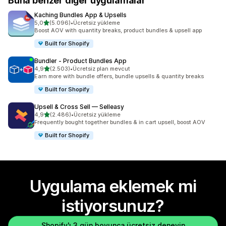
Buna benzer diğer uygulamalar
Kaching Bundles App & Upsells
5 yıldız üzerinden
5,0
(5.096)
•
Ücretsiz yükleme
toplam 5096 değerlendirme
Boost AOV with quantity breaks, product bundles & upsell app
Built for Shopify
Bundler ‑ Product Bundles App
5 yıldız üzerinden
4,9
(2.503)
•
Ücretsiz plan mevcut
toplam 2503 değerlendirme
Earn more with bundle offers, bundle upsells & quantity breaks
Built for Shopify
Upsell & Cross Sell — Selleasy
5 yıldız üzerinden
4,9
(2.486)
•
Ücretsiz yükleme
toplam 2486 değerlendirme
Frequently bought together bundles & in cart upsell, boost AOV
Built for Shopify
Uygulama eklemek mi
istiyorsunuz?
Shopify'ı 3 gün boyunca ücretsiz deneyin