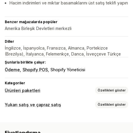
Hacim indirimleri ve miktar basamaklarını üst satış teklifi yapın
Benzer mağazalarda popüler
Amerika Birleşik Devletleri merkezli
Diller
İngilizce, İspanyolca, Fransızca, Almanca, Portekizce
(Brezilya), İtalyanca, Felemenkçe, Danca, İsveççeve Türkçe
Şunlarla birlikte çalışır:
Ödeme
Shopify POS
Shopify Yöneticisi
Kategoriler
Ürünleri paketleri
Özellikleri göster
Paket türleri
Yukarı satış ve çapraz satış
Özellikleri göster
Hazır paketler
Çoklu paketler
Karıştır ve eşleştir paketleri
Özelleştirme
Varyasyon paketleri
Kutunu tasarla
Hediye kutuları
Ürün sayfasından yukarı satış
İlerleme çubuğu
Abonelik kutuları
Toptan satış paketleri
Fiyatlandırma