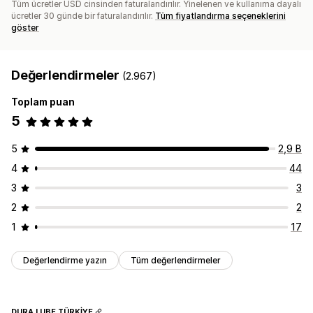
Tüm ücretler USD cinsinden faturalandırılır. Yinelenen ve kullanıma dayalı
ücretler 30 günde bir faturalandırılır.
Tüm fiyatlandırma seçeneklerini
göster
Değerlendirmeler
(2.967)
Toplam puan
5
5
2,9 B
4
44
3
3
2
2
1
17
Değerlendirme yazın
Tüm değerlendirmeler
DURA LUBE TÜRKİYE