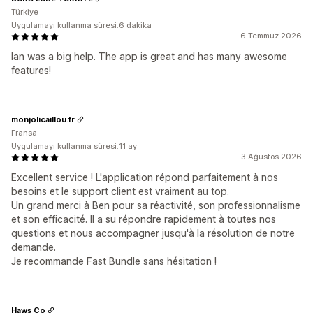
Türkiye
Uygulamayı kullanma süresi:6 dakika
6 Temmuz 2026
Ian was a big help. The app is great and has many awesome
features!
monjolicaillou.fr
Fransa
Uygulamayı kullanma süresi:11 ay
3 Ağustos 2026
Excellent service ! L'application répond parfaitement à nos
besoins et le support client est vraiment au top.
Un grand merci à Ben pour sa réactivité, son professionnalisme
et son efficacité. Il a su répondre rapidement à toutes nos
questions et nous accompagner jusqu'à la résolution de notre
demande.
Je recommande Fast Bundle sans hésitation !
Haws Co