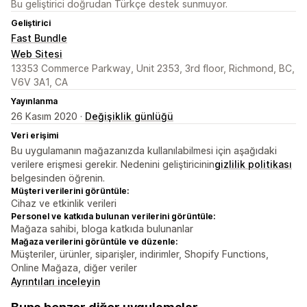
Bu geliştirici doğrudan Türkçe destek sunmuyor.
Geliştirici
Fast Bundle
Web Sitesi
13353 Commerce Parkway, Unit 2353, 3rd floor, Richmond, BC,
V6V 3A1, CA
Yayınlanma
26 Kasım 2020 ·
Değişiklik günlüğü
Veri erişimi
Bu uygulamanın mağazanızda kullanılabilmesi için aşağıdaki
verilere erişmesi gerekir. Nedenini geliştiricinin
gizlilik politikası
belgesinden öğrenin.
Müşteri verilerini görüntüle:
Cihaz ve etkinlik verileri
Personel ve katkıda bulunan verilerini görüntüle:
Mağaza sahibi, bloga katkıda bulunanlar
Mağaza verilerini görüntüle ve düzenle:
Müşteriler, ürünler, siparişler, indirimler, Shopify Functions,
Online Mağaza, diğer veriler
Ayrıntıları inceleyin