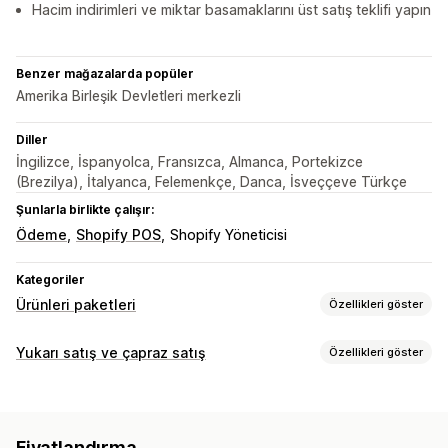
Hacim indirimleri ve miktar basamaklarını üst satış teklifi yapın
Benzer mağazalarda popüler
Amerika Birleşik Devletleri merkezli
Diller
İngilizce, İspanyolca, Fransızca, Almanca, Portekizce
(Brezilya), İtalyanca, Felemenkçe, Danca, İsveççeve Türkçe
Şunlarla birlikte çalışır:
Ödeme
Shopify POS
Shopify Yöneticisi
Kategoriler
Ürünleri paketleri
Özellikleri göster
Paket türleri
Yukarı satış ve çapraz satış
Özellikleri göster
Hazır paketler
Çoklu paketler
Karıştır ve eşleştir paketleri
Özelleştirme
Varyasyon paketleri
Kutunu tasarla
Hediye kutuları
Ürün sayfasından yukarı satış
İlerleme çubuğu
Abonelik kutuları
Toptan satış paketleri
Fiyatlandırma