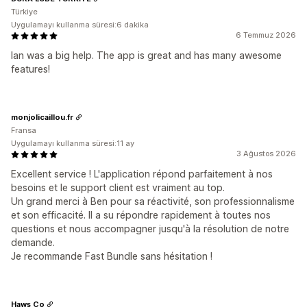
Türkiye
Uygulamayı kullanma süresi:6 dakika
6 Temmuz 2026
Ian was a big help. The app is great and has many awesome
features!
monjolicaillou.fr
Fransa
Uygulamayı kullanma süresi:11 ay
3 Ağustos 2026
Excellent service ! L'application répond parfaitement à nos
besoins et le support client est vraiment au top.
Un grand merci à Ben pour sa réactivité, son professionnalisme
et son efficacité. Il a su répondre rapidement à toutes nos
questions et nous accompagner jusqu'à la résolution de notre
demande.
Je recommande Fast Bundle sans hésitation !
Haws Co