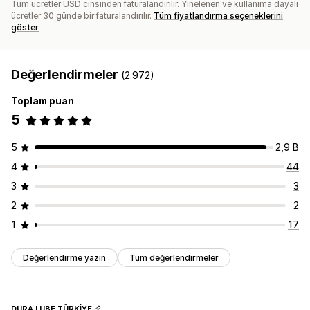
Tüm ücretler USD cinsinden faturalandırılır. Yinelenen ve kullanıma dayalı
ücretler 30 günde bir faturalandırılır.
Tüm fiyatlandırma seçeneklerini
göster
Değerlendirmeler
(2.972)
Toplam puan
5
5
2,9 B
4
44
3
3
2
2
1
17
Değerlendirme yazın
Tüm değerlendirmeler
DURA LUBE TÜRKİYE