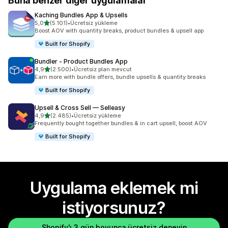
Buna benzer diğer uygulamalar
Kaching Bundles App & Upsells
5 yıldız üzerinden
5,0
(5.101)
•
Ücretsiz yükleme
toplam 5101 değerlendirme
Boost AOV with quantity breaks, product bundles & upsell app
Built for Shopify
Bundler ‑ Product Bundles App
5 yıldız üzerinden
4,9
(2.500)
•
Ücretsiz plan mevcut
toplam 2500 değerlendirme
Earn more with bundle offers, bundle upsells & quantity breaks
Built for Shopify
Upsell & Cross Sell — Selleasy
5 yıldız üzerinden
4,9
(2.485)
•
Ücretsiz yükleme
toplam 2485 değerlendirme
Frequently bought together bundles & in cart upsell, boost AOV
Built for Shopify
Uygulama eklemek mi
istiyorsunuz?
Shopify'ı 3 gün boyunca ücretsiz deneyin