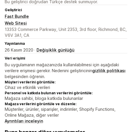
Bu geliştirici doğrudan Türkçe destek sunmuyor.
Geliştirici
Fast Bundle
Web Sitesi
13353 Commerce Parkway, Unit 2353, 3rd floor, Richmond, BC,
V6V 3A1, CA
Yayınlanma
26 Kasım 2020 ·
Değişiklik günlüğü
Veri erişimi
Bu uygulamanın mağazanızda kullanılabilmesi için aşağıdaki
verilere erişmesi gerekir. Nedenini geliştiricinin
gizlilik politikası
belgesinden öğrenin.
Müşteri verilerini görüntüle:
Cihaz ve etkinlik verileri
Personel ve katkıda bulunan verilerini görüntüle:
Mağaza sahibi, bloga katkıda bulunanlar
Mağaza verilerini görüntüle ve düzenle:
Müşteriler, ürünler, siparişler, indirimler, Shopify Functions,
Online Mağaza, diğer veriler
Ayrıntıları inceleyin