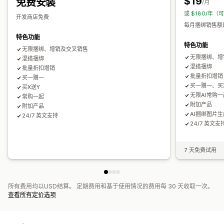
$19
免费安装
/月
或 $180/年（
分析
开发商店免费
每月捆绑销售额最
A/B 测试
推荐绩效
优化建议
特色功能
特色功能
无限捆绑、增销及交叉销售
无限捆绑、增
混搭捆绑
混搭捆绑
批量折扣增销
批量折扣增销
买一赠一
买一赠一、买
买X送Y
无限AI常购一
常购一起
附加产品
附加产品
AI捆绑图片
24/7 英文支持
24/7 英文支
7 天免费试用
所有费用均以USD结算。 定期费用和基于使用情况的费用每 30 天收取一次。
查看所有定价选项