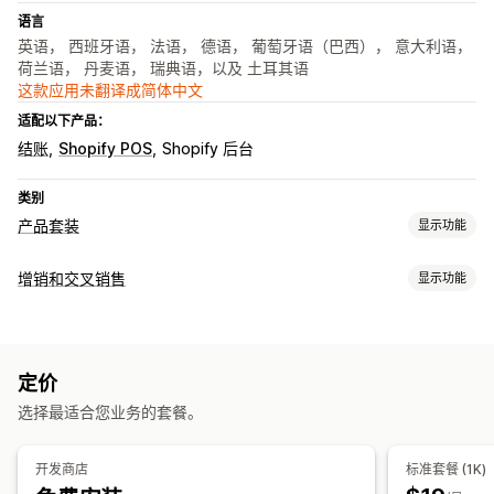
语言
英语， 西班牙语， 法语， 德语， 葡萄牙语（巴西）， 意大利语，
荷兰语， 丹麦语， 瑞典语，以及 土耳其语
这款应用未翻译成简体中文
适配以下产品：
结账
Shopify POS
Shopify 后台
类别
产品套装
显示功能
套装类型
增销和交叉销售
显示功能
固定套装
合装包
混搭套装
多属性套装
自选套装盒
礼品盒
自定义
订阅套盒
批发套装
增销套装
交叉销售套装
组合购买
相关产品
产品页面增销
进度条
一键附加服务
购物车抽屉
弹出窗口
数字产品
实体产品
自定义套装
定价
自定义 CSS
自定义 HTML
多币种
多语言
自定义规则
您可以设置的定价
选择最适合您业务的套餐。
优惠和建议
固定定价
分层定价
数量折扣
折扣
批量折扣
固定折扣
免费赠品
免运费
附加产品
产品推荐
组合购买
套装
数量折扣
百分比折扣
免运费
买一送一
订阅
批发价
动态定价
开发商店
标准套餐 (1K)
批量折扣
分层折扣
AI 建议
订阅升级
自定义定价