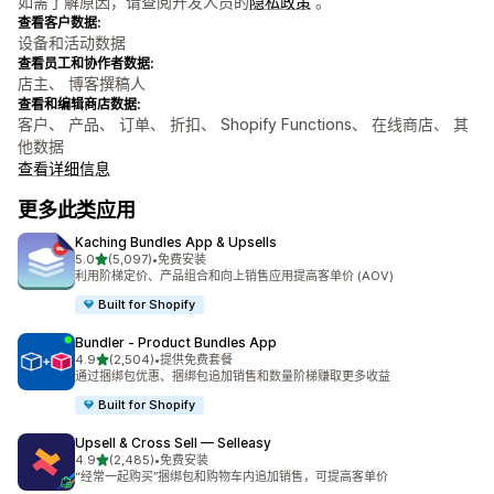
如需了解原因，请查阅开发人员的
隐私政策
。
查看客户数据:
设备和活动数据
查看员工和协作者数据:
店主、 博客撰稿人
查看和编辑商店数据:
客户、 产品、 订单、 折扣、 Shopify Functions、 在线商店、 其
他数据
查看详细信息
更多此类应用
Kaching Bundles App & Upsells
星（满分 5 星）
5.0
(5,097)
•
免费安装
总共 5097 条评论
利用阶梯定价、产品组合和向上销售应用提高客单价 (AOV)
Built for Shopify
Bundler ‑ Product Bundles App
星（满分 5 星）
4.9
(2,504)
•
提供免费套餐
总共 2504 条评论
通过捆绑包优惠、捆绑包追加销售和数量阶梯赚取更多收益
Built for Shopify
Upsell & Cross Sell — Selleasy
星（满分 5 星）
4.9
(2,485)
•
免费安装
总共 2485 条评论
“经常一起购买”捆绑包和购物车内追加销售，可提高客单价