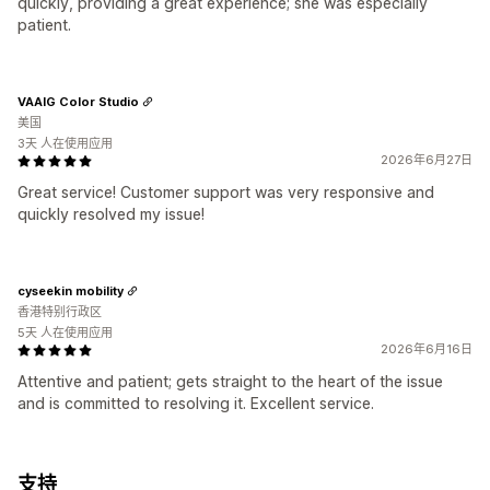
quickly, providing a great experience; she was especially
patient.
VAAIG Color Studio
美国
3天 人在使用应用
2026年6月27日
Great service! Customer support was very responsive and
quickly resolved my issue!
cyseekin mobility
香港特别行政区
5天 人在使用应用
2026年6月16日
Attentive and patient; gets straight to the heart of the issue
and is committed to resolving it. Excellent service.
支持