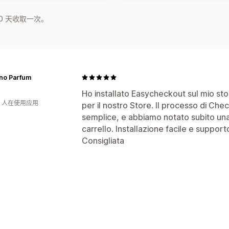
0 天收取一次。
no Parfum
Ho installato Easycheckout sul mio sto
钟 人在使用应用
per il nostro Store. Il processo di Che
semplice, e abbiamo notato subito una
carrello. Installazione facile e supporto
Consigliata