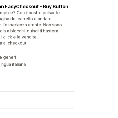
con EasyCheckout - Buy Button
semplice? Con il nostro pulsante
agina del carrello e andare
o l'esperienza utente. Non sono
ia a blocchi, quindi ti basterà
i click e le vendite.
va al checkout
te generi
ingua italiana