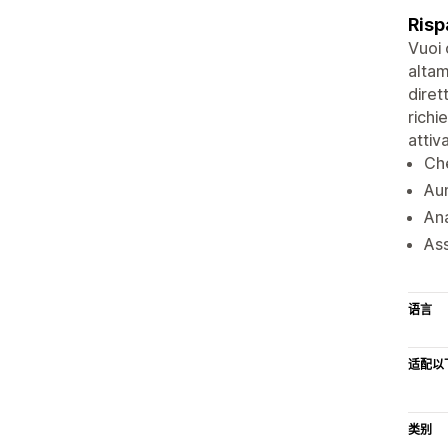
Risp
Vuoi 
altam
diret
richi
attiv
Che
Aum
Ana
Ass
语言
适配以
类别