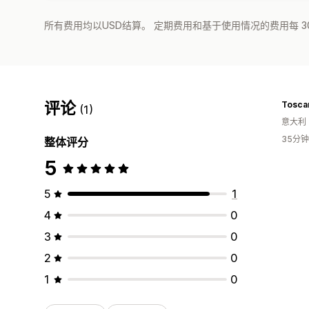
所有费用均以USD结算。 定期费用和基于使用情况的费用每 3
评论
Tosca
(1)
意大利
35分
整体评分
5
5
1
4
0
3
0
2
0
1
0