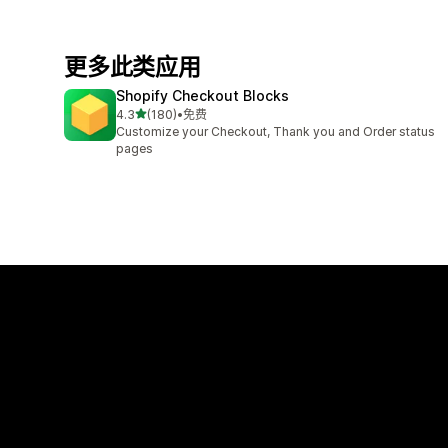
更多此类应用
Shopify Checkout Blocks
星（满分 5 星）
4.3
(180)
•
免费
总共 180 条评论
Customize your Checkout, Thank you and Order status
pages