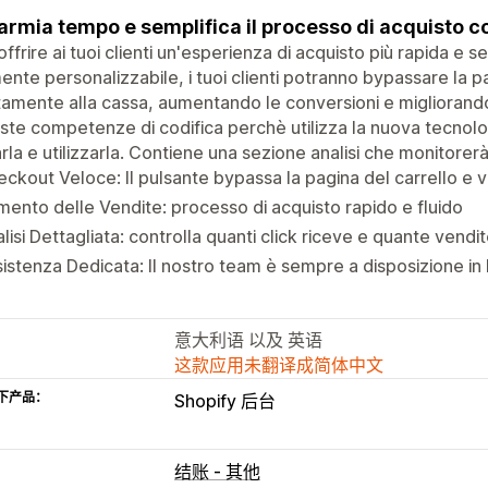
armia tempo e semplifica il processo di acquisto 
offrire ai tuoi clienti un'esperienza di acquisto più rapida e 
ente personalizzabile, i tuoi clienti potranno bypassare la p
tamente alla cassa, aumentando le conversioni e migliorand
este competenze di codifica perchè utilizza la nuova tecnolog
arla e utilizzarla. Contiene una sezione analisi che monitorerà 
ckout Veloce: Il pulsante bypassa la pagina del carrello e 
ento delle Vendite: processo di acquisto rapido e fluido
lisi Dettagliata: controlla quanti click riceve e quante vendi
istenza Dedicata: Il nostro team è sempre a disposizione in l
意大利语 以及 英语
这款应用未翻译成简体中文
下产品：
Shopify 后台
结账 - 其他