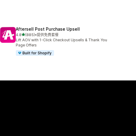
Aftersell Post Purchase Upsell
星（满分 5 星）
4.8
(885)
•
提供免费套餐
总共 885 条评论
Lift AOV with 1-Click Checkout Upsells & Thank You
Page Offers
Built for Shopify