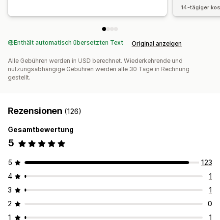
14-tägiger ko
Enthält automatisch übersetzten Text
Original anzeigen
Alle Gebühren werden in USD berechnet. Wiederkehrende und
nutzungsabhängige Gebühren werden alle 30 Tage in Rechnung
gestellt.
Rezensionen
(126)
Gesamtbewertung
5
5
123
4
1
3
1
2
0
1
1