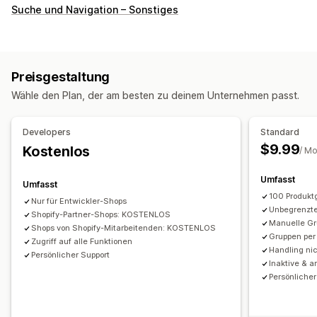
Anpassung
Suche und Navigation – Sonstiges
Kontrollkästchen
Farbfelder
Optionsschaltflächen
Benutzerdefinierte CSS
Vorschau
Übersetzung
Import und Export
Variantenanzeige
Preisgestaltung
Inventar
Wähle den Plan, der am besten zu deinem Unternehmen passt.
Ausverkaufte Artikel ausblenden
Anzeige der verfügbaren Artikel
Automatische Updates
Developers
Standard
$9.99
Kostenlos
/ M
Umfasst
Umfasst
100 Produkt
Nur für Entwickler-Shops
Unbegrenzt
Shopify-Partner-Shops: KOSTENLOS
Manuelle G
Shops von Shopify-Mitarbeitenden: KOSTENLOS
Gruppen per
Zugriff auf alle Funktionen
Handling nic
Persönlicher Support
Inaktive & a
Persönlicher