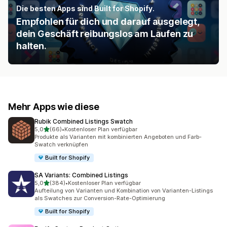
Die besten Apps sind Built for Shopify.
Empfohlen für dich und darauf ausgelegt,
dein Geschäft reibungslos am Laufen zu
halten.
Mehr Apps wie diese
Rubik Combined Listings Swatch
von 5 Sternen
5,0
(66)
•
Kostenloser Plan verfügbar
66 Rezensionen insgesamt
Produkte als Varianten mit kombinierten Angeboten und Farb-
Swatch verknüpfen
Built for Shopify
SA Variants: Combined Listings
von 5 Sternen
5,0
(384)
•
Kostenloser Plan verfügbar
384 Rezensionen insgesamt
Aufteilung von Varianten und Kombination von Varianten-Listings
als Swatches zur Conversion-Rate-Optimierung
Built for Shopify