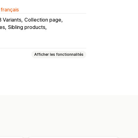
 français
 Variants
Collection page
ges
Sibling products
Afficher les fonctionnalités
 radio
CSS personnalisées
t export
Affichage des variantes
tock
Mises à jour automatiques