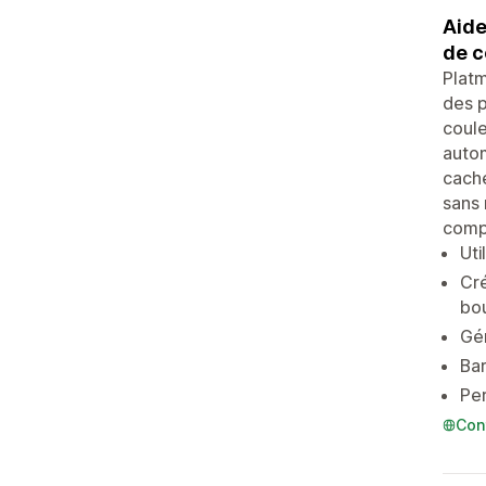
Aide
de c
Platm
des p
coule
autom
cache
sans 
compa
Uti
Cré
bo
Gér
Bar
Per
Con