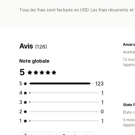
Tous les frais sont facturés en USD. Les frais récurrents et b
Avis
Amaro
(126)
Austral
12 mois
Note globale
l’appli
5
5
123
4
1
3
1
State F
2
0
États-
5 mois 
1
1
l’appli