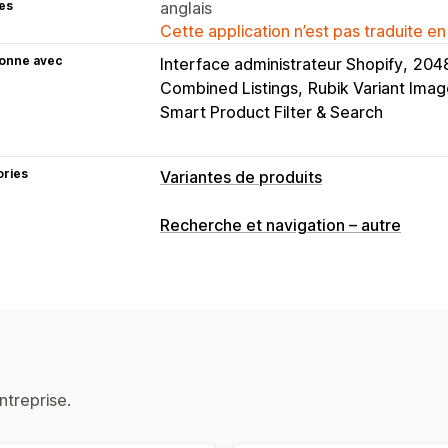
es
anglais
Cette application n’est pas traduite en
ionne avec
Interface administrateur Shopify
2048
Combined Listings
Rubik Variant Ima
Smart Product Filter & Search
ories
Variantes de produits
Personnalisation
Recherche et navigation – autre
Cases à cocher
Échantillons
Boutons
Prévisualisation
Traduction
Import e
Stock
Masquer les produits en rupture de s
Affichage des disponibilités en stock
ntreprise.