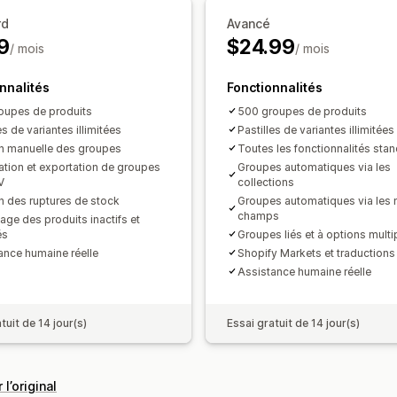
rd
Avancé
9
$24.99
/ mois
/ mois
nnalités
Fonctionnalités
oupes de produits
500 groupes de produits
es de variantes illimitées
Pastilles de variantes illimitées
n manuelle des groupes
Toutes les fonctionnalités sta
ation et exportation de groupes
Groupes automatiques via les
V
collections
n des ruptures de stock
Groupes automatiques via les 
champs
ge des produits inactifs et
és
Groupes liés et à options multi
ance humaine réelle
Shopify Markets et traductions
Assistance humaine réelle
tuit de 14 jour(s)
Essai gratuit de 14 jour(s)
 l’original