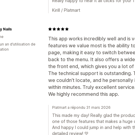
Really happy to hear it all clicks for you!
Kirill / Platmart
y Nails
ne
This app works incredibly well and is v
un an d’utilisation de
features we value most is the ability 
cation
page, making it easy to switch betwee
back to the menu. It also offers a wid
the front end, which gives you a lot of f
The technical support is outstanding. T
we couldn’t locate, and he personal
within minutes. Truly excellent service
We highly recommend this app.
Platmart a répondu 31 mars 2026
This made my day! Really glad the product 
one of those features that makes a huge 
And happy I could jump in and help with th
detailed review! 💚