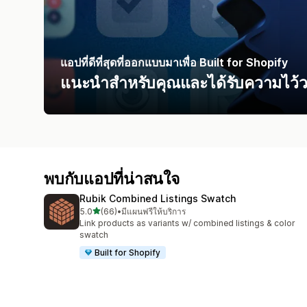
แอปที่ดีที่สุดที่ออกแบบมาเพื่อ Built for Shopify
แนะนำสำหรับคุณและได้รับความไว้วา
พบกับแอปที่น่าสนใจ
Rubik Combined Listings Swatch
เต็ม 5 ดาว
5.0
(66)
•
มีแผนฟรีให้บริการ
ทั้งหมด 66 รีวิว
Link products as variants w/ combined listings & color
swatch
Built for Shopify