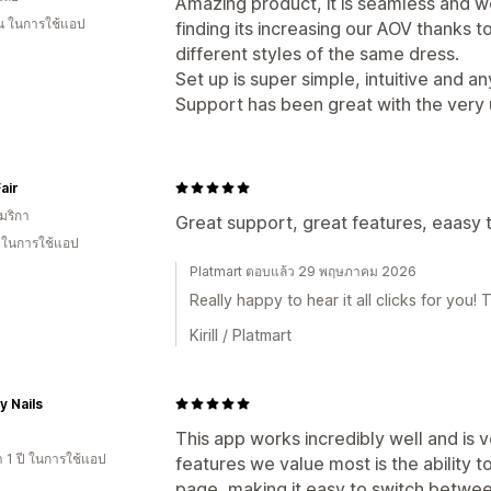
Amazing product, it is seamless and w
อน ในการใช้แอป
finding its increasing our AOV thanks t
different styles of the same dress.
Set up is super simple, intuitive and an
Support has been great with the very
air
มริกา
Great support, great features, eaasy
น ในการใช้แอป
Platmart ตอบแล้ว 29 พฤษภาคม 2026
Really happy to hear it all clicks for you!
Kirill / Platmart
y Nails
This app works incredibly well and is v
 1 ปี ในการใช้แอป
features we value most is the ability 
page, making it easy to switch betwee