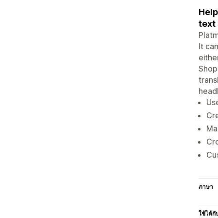
Help
text
Platm
It ca
eithe
Shopi
trans
headl
Use
Cre
Man
Cro
Cu
ภาษา
ใช้ได้กั