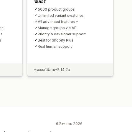
ฟีเจอร์
5000 product groups
Unlimited variant swatches
All advanced features +
ns
Manage groups via API
ds
Priority & developer support
s
Best for Shopify Plus
Real human support
ทดลองใช้งานฟรี 14 วัน
6 สิงหาคม 2026