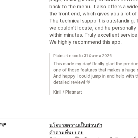
back to the menu. It also offers a wid
the front end, which gives you a lot of f
The technical support is outstanding. T
we couldn’t locate, and he personal
within minutes. Truly excellent service
We highly recommend this app.
Platmart ตอบแล้ว 31 มีนาคม 2026
This made my day! Really glad the product 
one of those features that makes a huge 
And happy I could jump in and help with th
detailed review! 💚
Kirill / Platmart
อมูล
นโยบายความเป็นส่วนตัว
คำถามที่พบบ่อย