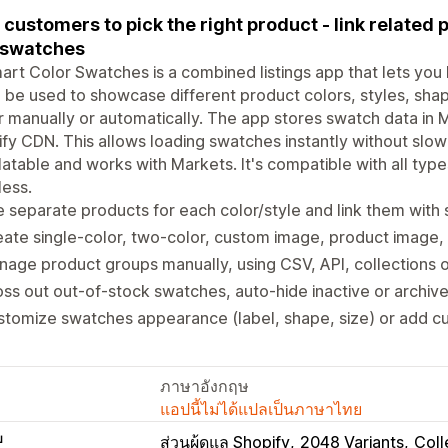
 customers to pick the right product - link related 
 swatches
art Color Swatches is a combined listings app that lets you 
n be used to showcase different product colors, styles, sh
r manually or automatically. The app stores swatch data in 
fy CDN. This allows loading swatches instantly without slowi
latable and works with Markets. It's compatible with all ty
ess.
 separate products for each color/style and link them with
ate single-color, two-color, custom image, product image, 
age product groups manually, using CSV, API, collections o
ss out out-of-stock swatches, auto-hide inactive or archiv
stomize swatches appearance (label, shape, size) or add 
ภาษาอังกฤษ
แอปนี้ไม่ได้แปลเป็นภาษาไทย
บ
ส่วนผู้ดูแล Shopify
2048 Variants
Coll