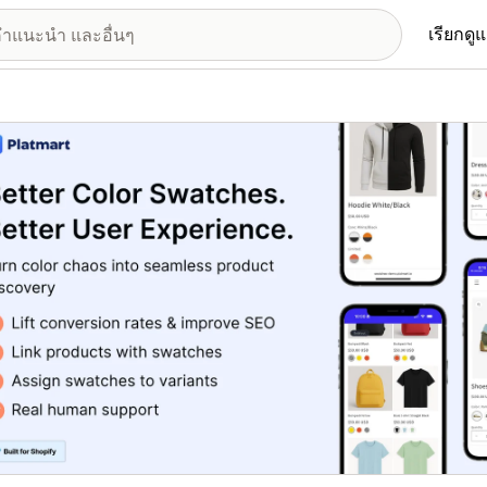
เรียกดู
อรีรูปภาพที่แสดง