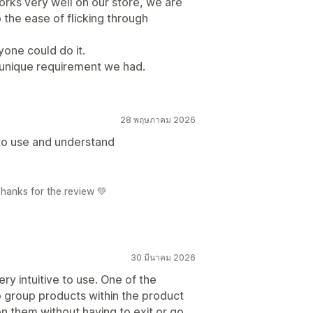
orks very well on our store, we are
o the ease of flicking through
yone could do it.
 unique requirement we had.
28 พฤษภาคม 2026
 to use and understand
 Thanks for the review 💚
30 มีนาคม 2026
ery intuitive to use. One of the
to group products within the product
n them without having to exit or go