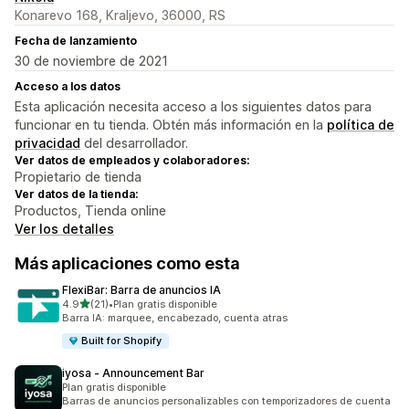
Konarevo 168, Kraljevo, 36000, RS
Fecha de lanzamiento
30 de noviembre de 2021
Acceso a los datos
Esta aplicación necesita acceso a los siguientes datos para
funcionar en tu tienda. Obtén más información en la
política de
privacidad
del desarrollador.
Ver datos de empleados y colaboradores:
Propietario de tienda
Ver datos de la tienda:
Productos, Tienda online
Ver los detalles
Más aplicaciones como esta
FlexiBar: Barra de anuncios IA
de 5 estrellas
4.9
(21)
•
Plan gratis disponible
21 reseñas en total
Barra IA: marquee, encabezado, cuenta atras
Built for Shopify
iyosa ‑ Announcement Bar
Plan gratis disponible
Barras de anuncios personalizables con temporizadores de cuenta