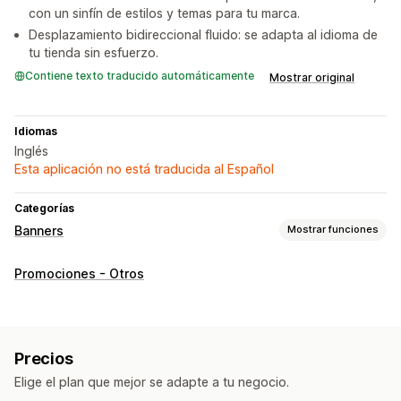
con un sinfín de estilos y temas para tu marca.
Desplazamiento bidireccional fluido: se adapta al idioma de
tu tienda sin esfuerzo.
Contiene texto traducido automáticamente
Mostrar original
Idiomas
Inglés
Esta aplicación no está traducida al Español
Categorías
Banners
Mostrar funciones
Tipo de banner
Promociones - Otros
Barra de anuncios
Envío gratis
Múltiples anuncios
Notificación
Promocional
Recomendaciones personalizadas
Precios
Personalización
Elige el plan que mejor se adapte a tu negocio.
Posición del banner
Animaciones
Visualización fija