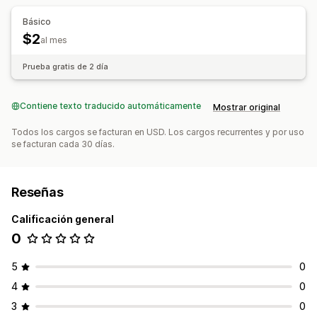
Enlaces y botones
Fondos
Color y fuente
Emojis
Básico
Adaptación a dispositivos móviles
$2
al mes
Prueba gratis de 2 día
Contiene texto traducido automáticamente
Mostrar original
Todos los cargos se facturan en USD. Los cargos recurrentes y por uso
se facturan cada 30 días.
Reseñas
Calificación general
0
5
0
4
0
3
0