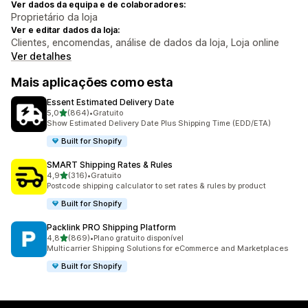
Ver dados da equipa e de colaboradores:
Proprietário da loja
Ver e editar dados da loja:
Clientes, encomendas, análise de dados da loja, Loja online
Ver detalhes
Mais aplicações como esta
Essent Estimated Delivery Date
de 5 estrelas
5,0
(864)
•
Gratuito
864 total de avaliações
Show Estimated Delivery Date Plus Shipping Time (EDD/ETA)
Built for Shopify
SMART Shipping Rates & Rules
de 5 estrelas
4,9
(316)
•
Gratuito
316 total de avaliações
Postcode shipping calculator to set rates & rules by product
Built for Shopify
Packlink PRO Shipping Platform
de 5 estrelas
4,8
(869)
•
Plano gratuito disponível
869 total de avaliações
Multicarrier Shipping Solutions for eCommerce and Marketplaces
Built for Shopify