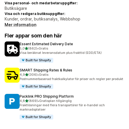
Visa personal- och medarbetaruppgifter:
Butiksägare
Visa och redigera butiksuppgifter:
Kunder, ordrar, butiksanalys, Webbshop
Mer information
Fler appar som den här
Essent Estimated Delivery Date
av 5 stjärnor
5,0
(862)
•
Gratis
862 recensioner totalt
Visa beräknat leveransdatum plus frakttid (EDD/ETA)
Built for Shopify
SMART Shipping Rates & Rules
av 5 stjärnor
4,9
(306)
•
Gratis
306 recensioner totalt
Postnummerbaserad fraktkalkylator för priser och regler per produkt
Built for Shopify
Packlink PRO Shipping Platform
av 5 stjärnor
4,8
(869)
•
Gratisplan tillgänglig
869 recensioner totalt
Fraktlösningar med flera transportörer för e-handel och
marknadsplatser
Built for Shopify