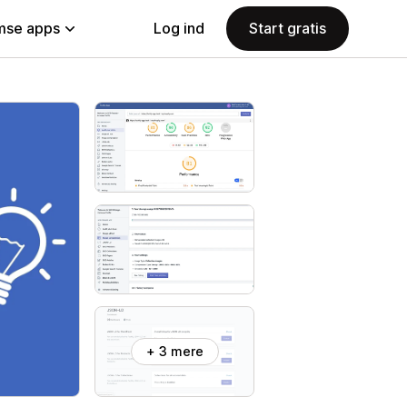
se apps
Log ind
Start gratis
+ 3 mere