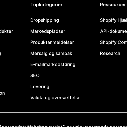
Topkategorier
Ressourcer
Dropshipping
Shopify Hjæ
dukter
Markedspladser
API-dokume
Produktanmeldelser
Shopify Co
g
Mersalg og sampak
Research
E-mailmarkedsføring
SEO
Levering
ion
Valuta og oversættelse