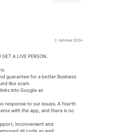
ven indlæsning
Brudte links
Brødkrummer
Websiteoversigter
 kodestykker
JSON-LD
Skemaer
2. oktober 2024
tig intelligens
Lokal SEO
ering af webadresser
 GET A LIVE PERSON.
 metadata
Automatiseringer
re.
nd guarantee for a better Business
nd like scam.
nalyse af indhold
links into Google as
no response to our issues. A fourth
ems with the app, and there is no
upport, Inconvenient and
emoved all code as well.