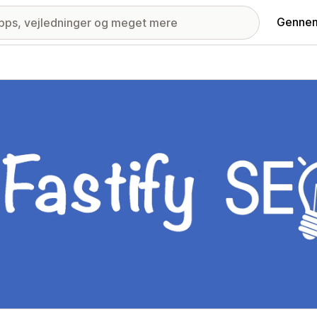
Gennem
ri med udvalgte billeder