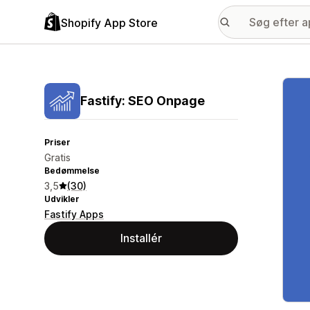
Shopify App Store
Galle
Fastify: SEO Onpage
Priser
Gratis
Bedømmelse
3,5
(30)
Udvikler
Fastify Apps
Installér