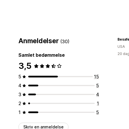
Anmeldelser
Besaf
(30)
USA
20 dag
Samlet bedømmelse
3,5
5
15
4
5
3
4
2
1
1
5
Skriv en anmeldelse