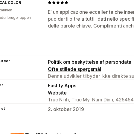
CAL COLOR
itannien
E' un applicazione eccellente che inse
der bruger appen
puo darti oltre a tutti i dati nello speci
delle parole chiave. Complimenti anche
urcer
Politik om beskyttelse af persondata
Ofte stillede spørgsmål
Denne udvikler tilbyder ikke direkte s
er
Fastify Apps
Website
Truc Ninh, Truc My, Nam Dinh, 425454
ret
2. oktober 2019