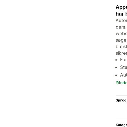
Appe
har 
Autom
dem. 
websi
søgeo
butik
sikre
For
Sta
Aut
Ind
Sprog
Katego