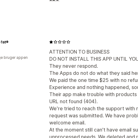
SEO-værktøjer
Alternativ tekst
Forudindlæsning
Do
Backlinks
Omdirigeringer
404-sider
Sideindeksering
Metatags
Udvidede
e1st®
Masseredigering
Generering med kuns
ATTENTION TO BUSINESS
AMP-sider
Dynamisk på mobil
Optim
e bruger appen
DO NOT INSTALL THIS APP UNTIL YOU
Optimering af indhold
Optimering af
They never respond.
API’er og webhooks
The Apps do not do what they said he
We paid the one time $25 with no refu
Overvågning af resultater
Experience and nothing happened, sou
Analyse af søgeord
Analyse af link
A
Their app make trouble with products 
URL not found (404).
We're tried to reach the support with 
request was submitted. We have probl
welcome email.
At the moment still can't have email s
unprocessed needs. We deleted and r