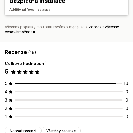
Bezplatná instalace
Additional fees may apply
Všechny poplatky jsou fakturovány v měně USD.
Zobrazit všechny
cenové možnosti
Recenze
(16)
Celkové hodnocení
5
5
16
4
0
3
0
2
0
1
0
Napsat recenzi
Všechny recenze