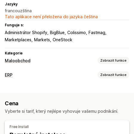
Jazyky
francouzština
Tato aplikace není přeložena do jazyka čeština
Funguje s:
Administrátor Shopify
BigBlue
Colissimo
Fastmag
Marketplaces
Markets
OneStock
Kategorie
Maloobchod
Zobrazit funkce
POS
ERP
Zobrazit funkce
Návrhy objednávek
Vracení peněz
Úpravy objednávek
Zpracování objednávek
Správa skladových zásob
Automatizované plnění
Řízení doručování
Úrovně skladových zásob
Synchronizace v reálném čase
Cena
Úpravy objednávek
Aktualizace stavu
Ruční aktualizace
Automatické aktualizace
Inventura
Vyberte si tarif, který nejlépe vyhovuje vašemu podnikání.
Synchronizace objednávek
Správa skladových zásob
Free Install
Synchronizace v reálném čase
Přehled hodnoty