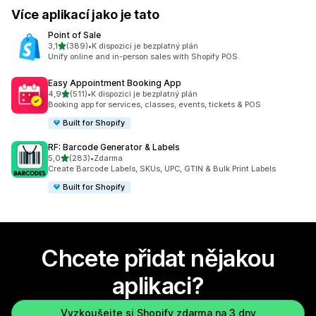
Více aplikací jako je tato
Point of Sale
z 5 hvězd
3,1
(389)
•
K dispozici je bezplatný plán
Celkový počet recenzí: 389
Unify online and in-person sales with Shopify POS.
Easy Appointment Booking App
z 5 hvězd
4,9
(511)
•
K dispozici je bezplatný plán
Celkový počet recenzí: 511
Booking app for services, classes, events, tickets & POS
Built for Shopify
RF: Barcode Generator & Labels
z 5 hvězd
5,0
(283)
•
Zdarma
Celkový počet recenzí: 283
Create Barcode Labels, SKUs, UPC, GTIN & Bulk Print Labels
Built for Shopify
Chcete přidat nějakou
aplikaci?
Vyzkoušejte si Shopify zdarma na 3 dny