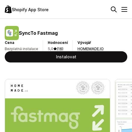
Shopify App Store
SyncTo Fastmag
Cena
Hodnocení
Vývojář
Bezplatná instalace
5,0
(16)
HOMEMADE.IO
Instalovat