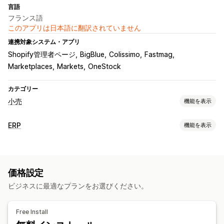
言語
フランス語
このアプリは日本語に翻訳されていません
連携対象システム・アプリ
Shopify管理者ページ
BigBlue
Colissimo
Fastmag
Marketplaces
Markets
OneStock
カテゴリー
小売
機能を表示
POS
ERP
機能を表示
下書き注文
返金
注文の編集
注文処理
在庫管理
自動フルフィルメント
配送管理
注文編集
ステータス更新
在庫レベル
リアルタイム同期
手動更新
自動更新
棚卸
価格設定
注文の同期
ビジネスに最適なプランをお選びください。
在庫管理
リアルタイム同期
価値概要
Free Install