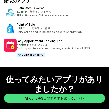
類似のアプリ
Dianxiaomi（店小秘）
5つ星中
3.2
(14)
•
無料インストール
合計レビュー数：14件
ERP software for Chinese seller service
Point of Sale
5つ星中
3.1
(389)
•
無料プランあり
合計レビュー数：389件
Unify online and in-person sales with Shopify POS.
Easy Appointment Booking App
5つ星中
4.9
(514)
•
無料プランあり
合計レビュー数：514件
Booking app for services, classes, events, tickets & POS
Built for Shopify
使ってみたいアプリがあり
ましたか？
Shopifyを3日間無料でお試しください