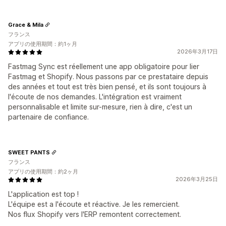
Grace & Mila
フランス
アプリの使用期間：約1ヶ月
2026年3月17日
Fastmag Sync est réellement une app obligatoire pour lier
Fastmag et Shopify. Nous passons par ce prestataire depuis
des années et tout est très bien pensé, et ils sont toujours à
l'écoute de nos demandes. L'intégration est vraiment
personnalisable et limite sur-mesure, rien à dire, c'est un
partenaire de confiance.
SWEET PANTS
フランス
アプリの使用期間：約2ヶ月
2026年3月25日
L'application est top !
L'équipe est a l'écoute et réactive. Je les remercient.
Nos flux Shopify vers l'ERP remontent correctement.