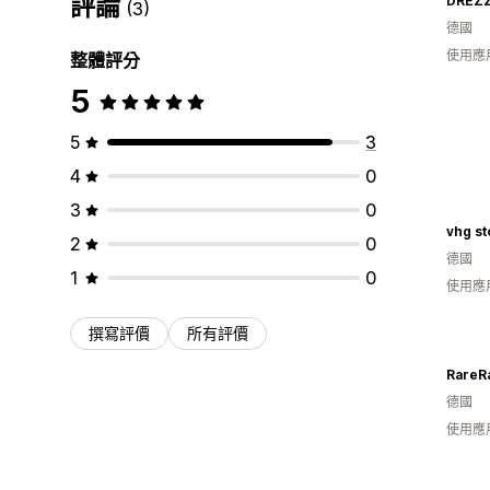
評論
DREZZ 
(3)
德國
使用應
整體評分
5
5
3
4
0
3
0
vhg st
2
0
德國
1
0
使用應
撰寫評價
所有評價
RareR
德國
使用應