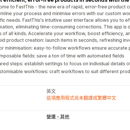
me to FastThis - the new era of rapid, error-free product cr
mline your process and minimise errors with our custom wor
fic needs. FastThis's intuitive user interface allows you to e
mation, eliminating time-consuming corrections. This app is 
 of all kinds. Accelerate your workflow, boost efficiency, a
id product creation: launch items in seconds, refreshing inv
or minimisation: easy-to-follow workflows ensure accurate 
posable fields: save a ton of time with automated fields
red steps: establish settings to focus on individual details 
tomisable workflows: craft workflows to suit different pro
英文
這項應用程式尚未翻譯成繁體中文
營運 - 其他