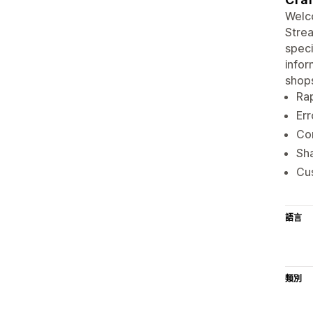
Welco
Strea
speci
infor
shops
Rap
Err
Com
Sha
Cus
語言
類別