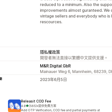
reduced to a minimum. Also the suppor
improvements almost guranteed. We 
vintage sellers and everybody who is l
rescources.
隱私權政策
開發者無法直接以繁體中文提供支援。
M&R Digital GbR
Mainauer Weg 6, Mannheim, 68239, D
期
2023年6月5日
Releasit COD Fee
滿分 5 顆星
4.8
(565)
•
提供免費方案
共有 565 則評價
Add OTP Verification, COD fee and partial payments at