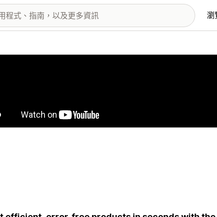
瀏
圖片圖庫
t efficient, error-free products in seconds with th