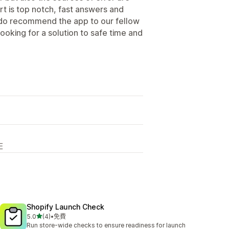
t is top notch, fast answers and
do recommend the app to our fellow
ooking for a solution to safe time and
E
Shopify Launch Check
滿分 5 顆星
5.0
(4)
•
免費
共有 4 則評價
Run store-wide checks to ensure readiness for launch