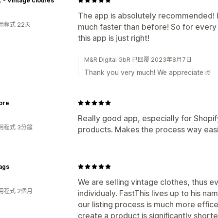
- Vintage clothes
The app is absolutely recommended! I
用程式 22天
much faster than before! So for every 
this app is just right!
M&R Digital GbR 已回覆 2023年8月7日
Thank you very much! We appreciate it!
ore
Really good app, especially for Shopif
用程式 3分鐘
products. Makes the process way easi
ags
We are selling vintage clothes, thus 
用程式 2個月
individualy. FastThis lives up to his na
our listing process is much more effic
create a product is significantly short