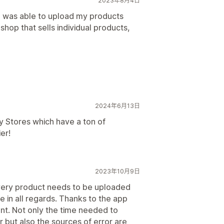
2023年8月4日
 was able to upload my products
shop that sells individual products,
2024年6月13日
y Stores which have a ton of
er!
2023年10月9日
every product needs to be uploaded
me in all regards. Thanks to the app
ent. Not only the time needed to
er but also the sources of error are