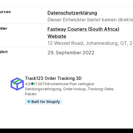
urcen
Datenschutzerklärung
Dieser Entwickler bietet keinen direk
kler
Fastway Couriers (South Africa)
Website
12 Wessel Road, Johannesburg, GT, 2
ührt
29. September 2022
Track123 Order Tracking 3D
von 5 Sternen
4,9
(1.567)
•
Kostenloser Plan verfügbar
1567 Rezensionen insgesamt
Sendungsverfolgung, Order lookup, Tracking-Seite,
Paketv
Built for Shopify