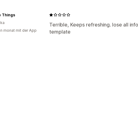
e Things
ika
Terrible, Keeps refreshing. lose all inf
in monat mit der App
template