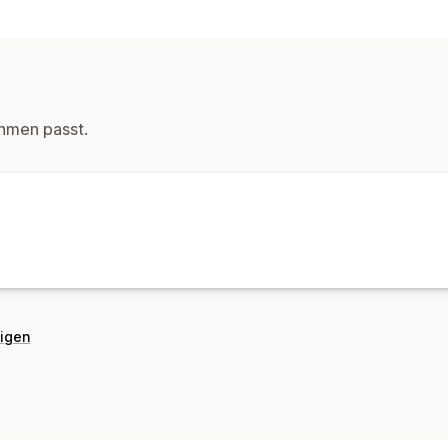
Etiketten und Verpackung
Etiketterstellung
Verwaltung von Lieferungen
Bestellsynchronisierung
hmen passt.
eigen