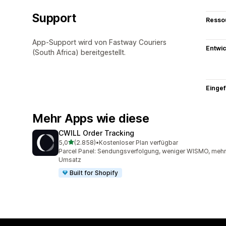
Support
Resso
App-Support wird von Fastway Couriers
Entwic
(South Africa) bereitgestellt.
Eingef
Mehr Apps wie diese
CWILL Order Tracking
von 5 Sternen
5,0
(2.858)
•
Kostenloser Plan verfügbar
2858 Rezensionen insgesamt
Parcel Panel: Sendungsverfolgung, weniger WISMO, mehr
Umsatz
Built for Shopify