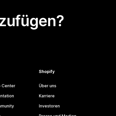
nzufügen?
Shopify
p Center
Über uns
ntation
Karriere
mmunity
Investoren