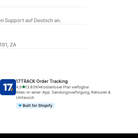
ten Support auf Deutsch an.
191, ZA
17TRACK Order Tracking
von 5 Sternen
4,9
(3.839)
•
Kostenloser Plan verfügbar
3839 Rezensionen insgesamt
Alles-in-einer-App: Sendungsverfolgung, Retouren &
Umtausch
Built for Shopify