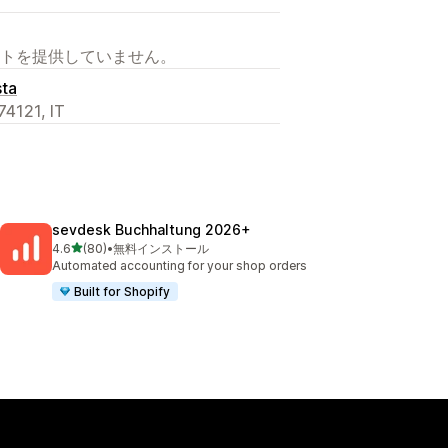
トを提供していません。
sta
 74121, IT
sevdesk Buchhaltung 2026+
5つ星中
4.6
(80)
•
無料インストール
合計レビュー数：80件
Automated accounting for your shop orders
Built for Shopify