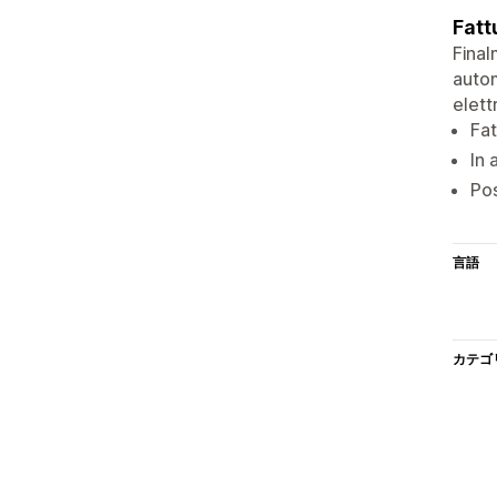
Fatt
Final
autom
elett
Fat
In 
Pos
言語
カテゴ