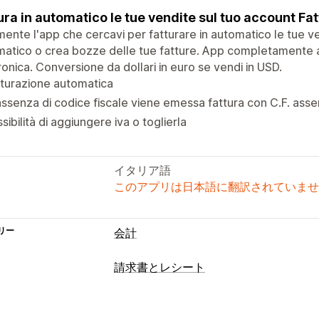
ura in automatico le tue vendite sul tuo account Fa
mente l'app che cercavi per fatturare in automatico le tue ve
atico o crea bozze delle tue fatture. App completamente a
ronica. Conversione da dollari in euro se vendi in USD.
turazione automatica
assenza di codice fiscale viene emessa fattura con C.F. ass
sibilità di aggiungere iva o toglierla
イタリア語
このアプリは日本語に翻訳されていませ
リー
会計
請求書とレシート