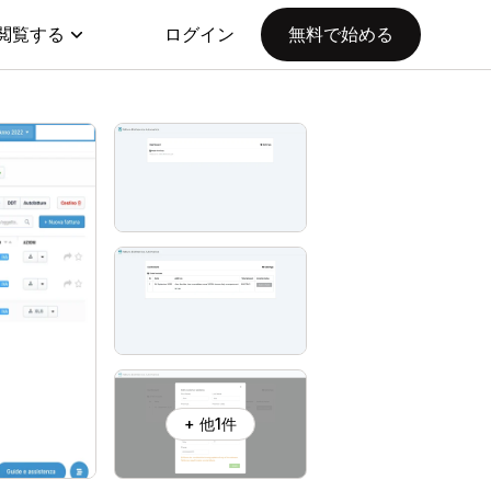
閲覧する
ログイン
無料で始める
+ 他1件