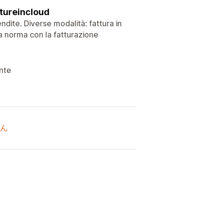
ttureincloud
ndite. Diverse modalità: fattura in
 norma con la fatturazione
ente
ん