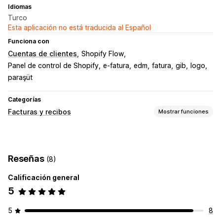
Idiomas
Turco
Esta aplicación no está traducida al Español
Funciona con
Cuentas de clientes
Shopify Flow
Panel de control de Shopify
e-fatura
edm
fatura
gib
logo
paraşüt
Categorías
Facturas y recibos
Mostrar funciones
Tipos de documentos
Facturas
Recibos
Reseñas
(8)
Personalización
Calificación general
Promoción de marca
Números de factura
5
Múltiples monedas
Gestión de archivos
5
8