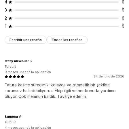
Descarga masiva
Automatización de correos electrónicos
4
0
Generación de PDF
Informes
3
0
2
0
1
0
Escribir una reseña
Todas las reseñas
Ozzy Aksesuar
Turquía
9 meses usando la aplicación
24 de julio de 2026
Fatura kesme sürecimizi kolayca ve otomatik bir şekilde
sorunsuz halledebiliyoruz. Ekip ilgili ve her konuda yardımcı
oluyor. Çok memnun kaldık. Tavsiye ederim.
Sumosu
Turquía
4 meses usando la aplicación