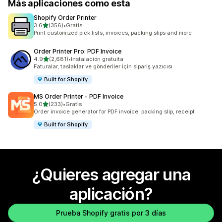
Más aplicaciones como esta
Shopify Order Printer
de 5 estrellas
3.6
(356)
•
Gratis
356 reseñas en total
Print customized pick lists, invoices, packing slips and more
Order Printer Pro: PDF Invoice
de 5 estrellas
4.9
(2,681)
•
Instalación gratuita
2681 reseñas en total
Faturalar, taslaklar ve gönderiler için sipariş yazıcısı
Built for Shopify
MS Order Printer ‑ PDF Invoice
de 5 estrellas
5.0
(233)
•
Gratis
233 reseñas en total
Order invoice generator for PDF invoice, packing slip, receipt
Built for Shopify
¿Quieres agregar una
aplicación?
Prueba Shopify gratis por 3 días