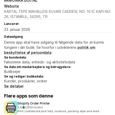
ARMONİKA DİJİTAL
Website
KARTAL TEPE MAHALLESI SUVARI CADDESI, NO: 10 IC KAPI NO:
26, ISTANBUL, 34295, TR
Lanceret
23. januar 2026
Dataadgang
Denne app skal have adgang til følgende data for at kunne
fungere i din butik. Se hvorfor i udviklerens
politik om
beskyttelse af persondata
.
Se kundedata:
Følsomme data, enheds- og aktivitetsdata
Se data om medarbejdere og bidragydere:
Butiksejer
Se og rediger butiksdata:
Kunder, produkter, ordrer
Se detaljer
Flere apps som denne
Shopify Order Printer
ud af 5 stjerner
3,6
(356)
•
Gratis
356 anmeldelser i alt
Print customized pick lists, invoices, packing slips and more