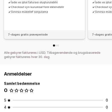
İade ve iptal faturası oluşturulabilir.
İade ve iptal
Checkout için kurumsal form eklenebilir
Checkout içi
Sınırsız mükellef sorgulama
Sınırsız mük
7-dages gratis prøveperiode
7-dages grati
Alle gebyrer faktureres i USD. Tilbagevendende og brugsbaserede
gebyrer faktureres hver 30. dag.
Anmeldelser
Samlet bedømmelse
0
5
0
4
0