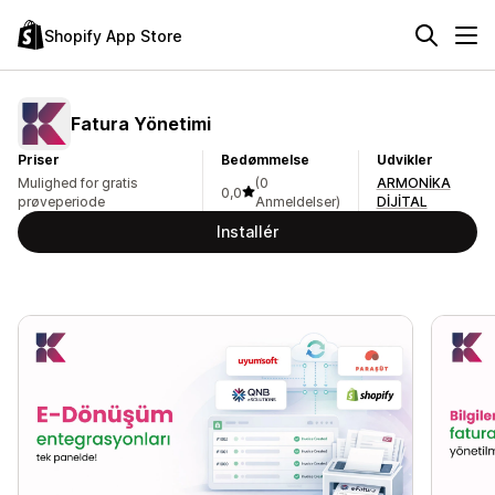
Shopify App Store
Fatura Yönetimi
Priser
Bedømmelse
Udvikler
Mulighed for gratis
(0
ARMONİKA
0,0
prøveperiode
Anmeldelser)
DİJİTAL
Installér