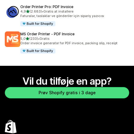
Order Printer Pro: PDF Invoice
ud af 5 stjerner
4,9
(2.683)
•
Gratis at installere
2683 anmeldelser i alt
Faturalar, taslaklar ve gönderiler için sipariş yazıcısı
Built for Shopify
MS Order Printer ‑ PDF Invoice
ud af 5 stjerner
5,0
(233)
•
Gratis
233 anmeldelser i alt
Order invoice generator for PDF invoice, packing slip, receipt
Built for Shopify
Vil du tilføje en app?
Prøv Shopify gratis i 3 dage