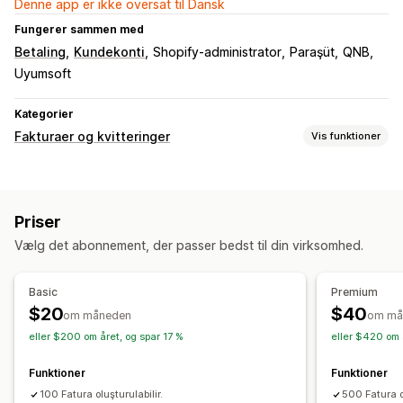
Denne app er ikke oversat til Dansk
Fungerer sammen med
Betaling
Kundekonti
Shopify-administrator
Paraşüt
QNB
Uyumsoft
Kategorier
Fakturaer og kvitteringer
Vis funktioner
Dokumenttyper
Fakturaer
Priser
Tilpasning
Vælg det abonnement, der passer bedst til din virksomhed.
Felter
Filhåndtering
Basic
Premium
$20
$40
Generering af PDF-filer
Udskriv og eksportér
om måneden
om må
eller $200 om året, og spar 17 %
eller $420 om 
Funktioner
Funktioner
100 Fatura oluşturulabilir.
500 Fatura o