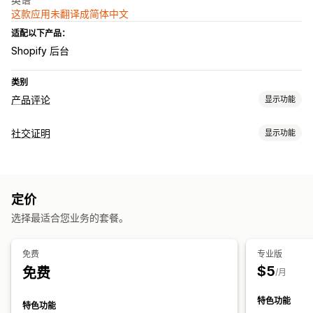
这款应用未翻译成简体中文
适配以下产品：
Shopify 后台
类别
产品评论
显示功能
展示选项
社交证明
显示功能
客户推荐语
图片评论
星级评分
轮播
网格布局
所有评论页面
内容类型
收集评论的方式
评论
导入和导出
评论迁移
定价
展示选项
选择最适合您业务的套餐。
产品浏览次数
评论数量
社交链接
免费
专业版
$5
免费
/月
特色功能
特色功能