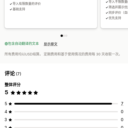
导入不限数量
导入有限数量的评价
筛选并展示优
基础支持
同步评价（自
优先支持
包含自动翻译的文本
显示原文
所有费用均以USD结算。 定期费用和基于使用情况的费用每 30 天收取一次。
评论
(7)
整体评分
5
5
7
4
0
3
0
2
0