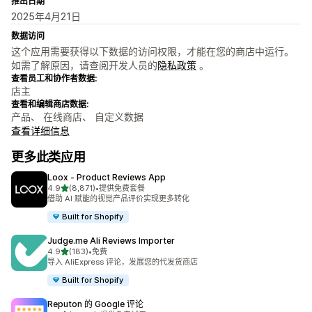
推出日期
2025年4月21日
数据访问
这个应用需要获得以下数据的访问权限，才能在您的商店中运行。
如需了解原因，请查阅开发人员的
隐私政策
。
查看员工和协作者数据:
店主
查看和编辑商店数据:
产品、 在线商店、 自定义数据
查看详细信息
更多此类应用
Loox ‑ Product Reviews App
星（满分 5 星）
4.9
(8,871)
•
提供免费套餐
总共 8871 条评论
借助 AI 赋能的视觉产品评价实现更多转化
Built for Shopify
Judge.me Ali Reviews Importer
星（满分 5 星）
4.9
(183)
•
免费
总共 183 条评论
导入 AliExpress 评论，发展您的代发货商店
Built for Shopify
Reputon 的 Google 评论