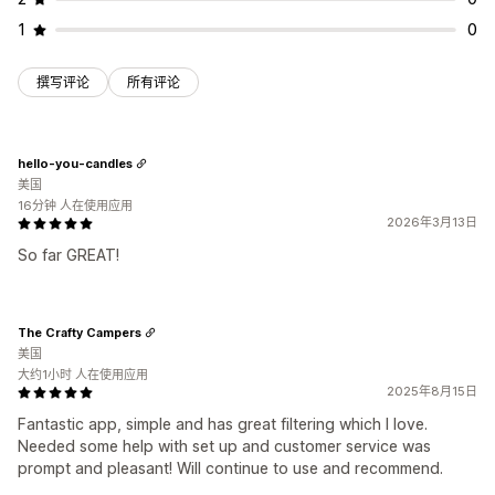
1
0
撰写评论
所有评论
hello-you-candles
美国
16分钟 人在使用应用
2026年3月13日
So far GREAT!
The Crafty Campers
美国
大约1小时 人在使用应用
2025年8月15日
Fantastic app, simple and has great filtering which I love.
Needed some help with set up and customer service was
prompt and pleasant! Will continue to use and recommend.