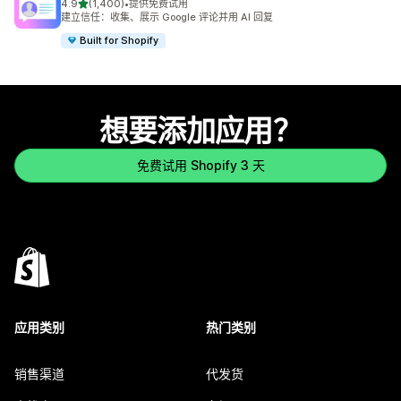
星（满分 5 星）
4.9
(1,400)
•
提供免费试用
总共 1400 条评论
建立信任：收集、展示 Google 评论并用 AI 回复
Built for Shopify
想要添加应用？
免费试用 Shopify 3 天
应用类别
热门类别
销售渠道
代发货