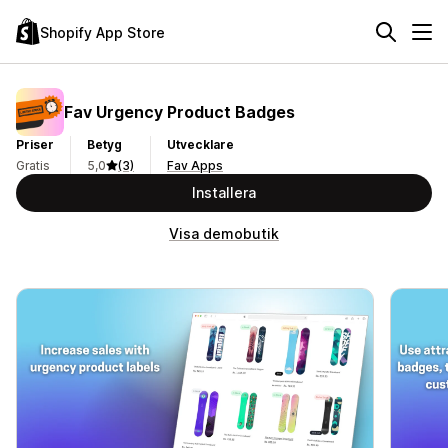
Shopify App Store
Fav Urgency Product Badges
Priser
Betyg
Utvecklare
Gratis
5,0
(3)
Fav Apps
Installera
Visa demobutik