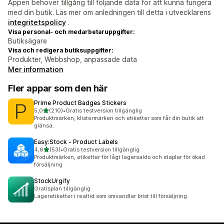
Appen behöver tillgång till följande data för att kunna fungera
med din butik. Läs mer om anledningen till detta i utvecklarens
integritetspolicy
.
Visa personal- och medarbetaruppgifter:
Butiksägare
Visa och redigera butiksuppgifter:
Produkter, Webbshop, anpassade data
Mer information
Fler appar som den här
Prime Product Badges Stickers
av 5 stjärnor
5,0
(210)
•
Gratis testversion tillgänglig
210 recensioner totalt
Produktmärken, klistermärken och etiketter som får din butik att
glänsa.
Easy:Stock ‑ Product Labels
av 5 stjärnor
4,6
(53)
•
Gratis testversion tillgänglig
53 recensioner totalt
Produktmärken, etiketter för lågt lagersaldo och staplar för ökad
försäljning
StockUrgify
Gratisplan tillgänglig
Lageretiketter i realtid som omvandlar brist till försäljning.