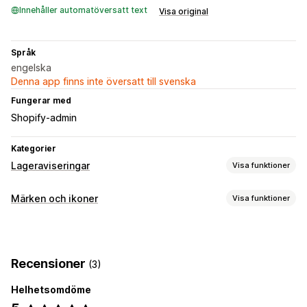
Innehåller automatöversatt text
Visa original
Språk
engelska
Denna app finns inte översatt till svenska
Fungerar med
Shopify-admin
Kategorier
Lageraviseringar
Visa funktioner
Aviseringar
Märken och ikoner
Visa funktioner
Lågt lager
Slut i lager
Ikontyp
Anpassning
Anpassad
Lagerräknare
Recensioner
(3)
Position av ikon
Helhetsomdöme
Anpassade sidor
Produktseriesida
Startsida