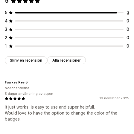
5
Landningssidor
Produktsidor
Söksida
5
3
4
0
3
0
2
0
1
0
Skriv en recension
Alla recensioner
Fawkes Rev
Nederländerna
5 dagar användning av appen
19 november 2025
It just works, is easy to use and super helpfull.
Would love to have the option to change the color of the
badges.