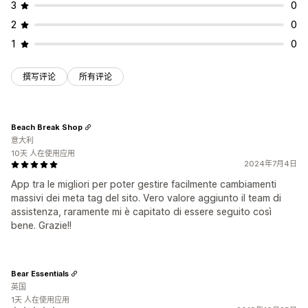
3
0
2
0
1
0
撰写评论
所有评论
Beach Break Shop
意大利
10天 人在使用应用
2024年7月4日
App tra le migliori per poter gestire facilmente cambiamenti
massivi dei meta tag del sito. Vero valore aggiunto il team di
assistenza, raramente mi è capitato di essere seguito così
bene. Grazie!!
Bear Essentials
英国
1天 人在使用应用