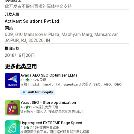
此开发者不提供直接的简体中文支持。
开发人员
Activant Solutions Pvt Ltd
网站
609, 610 Mansarovar Plaza, Madhyam Marg, Mansarovar,
JAIPUR, RJ, 302020, IN
推出日期
2018年9月26日
更多此类应用
Avada AEO SEO Optimizer LLMs
星（满分 5 星）
5.0
(352)
•
免费
总共 352 条评论
借助 llms.txt、llms-full,txt、agents.md 实现 AI SEO、AEO、GEO
Built for Shopify
Yoast SEO ‑ Store optimization
星（满分 5 星）
4.7
(157)
•
提供免费试用
总共 157 条评论
针对搜索引擎和 AI 搜索结果优化您的商店！
Hyperspeed EXTREME Page Speed
星（满分 5 星）
4.8
(145)
•
提供免费试用
总共 145 条评论
极速页面优化工具，可压缩代码并提升网站速度