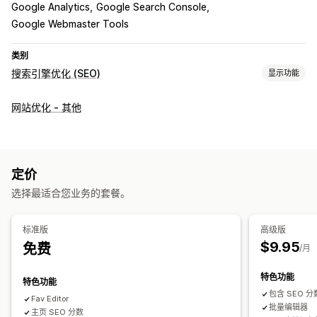
Google Analytics
Google Search Console
Google Webmaster Tools
类别
搜索引擎优化 (SEO)
显示功能
SEO 工具
网站优化 - 其他
替代文本
站点地图
元标记
自动适应移动设备
元数据优化
监控绩效
分析
排名跟踪
定价
选择最适合您业务的套餐。
标准版
高级版
$9.95
免费
/月
特色功能
特色功能
包含 SEO 分数的
Fav Editor
批量编辑器
主页 SEO 分数