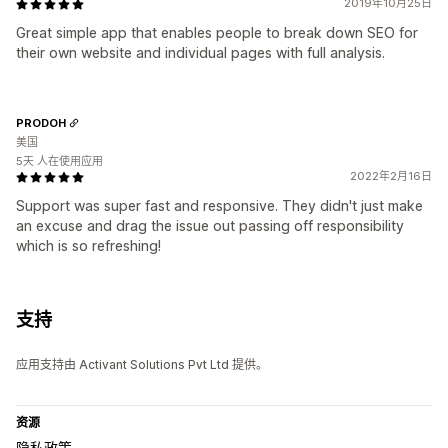
2019年10月25日
Great simple app that enables people to break down SEO for
their own website and individual pages with full analysis.
PRODOH
美国
5天 人在使用应用
2022年2月16日
Support was super fast and responsive. They didn't just make
an excuse and drag the issue out passing off responsibility
which is so refreshing!
支持
应用支持由 Activant Solutions Pvt Ltd 提供。
资源
隐私政策