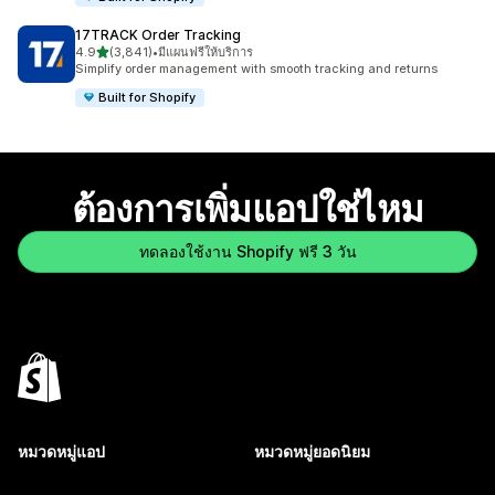
17TRACK Order Tracking
เต็ม 5 ดาว
4.9
(3,841)
•
มีแผนฟรีให้บริการ
ทั้งหมด 3841 รีวิว
Simplify order management with smooth tracking and returns
Built for Shopify
ต้องการเพิ่มแอปใช่ไหม
ทดลองใช้งาน Shopify ฟรี 3 วัน
หมวดหมู่แอป
หมวดหมู่ยอดนิยม