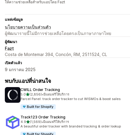
ให้ความช่วยเหลือสำหรับแอปโดย Fazt
แหล่งข้อมูล
นโยบายความเป็นส่วนตัว
ผู้พัฒนารายนี้ไม่มีการช่วยเหลือโดยตรงเป็นภาษาภาษาไทย
ผู้พัฒนา
Fazt
Costa de Montemar 394, Concón, RM, 2511524, CL
เปิดตัวแล้ว
9 มกราคม 2025
พบกับแอปที่น่าสนใจ
CWILL Order Tracking
เต็ม 5 ดาว
5.0
(2,856)
•
มีแผนฟรีให้บริการ
ทั้งหมด 2856 รีวิว
Parcel Panel: track order tracker to cut WISMOs & boost sales
Built for Shopify
Track123 Order Tracking
เต็ม 5 ดาว
4.9
(1,569)
•
มีแผนฟรีให้บริการ
ทั้งหมด 1569 รีวิว
A beautiful order tracker with branded tracking & order lookup
Built for Shopify