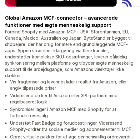
Global Amazon MCF-connector – avancerede
funktioner med ægte menneskelig support
Forbind Shopify med Amazon MCF i USA, Storbritannien, EU,
Canada, Mexico, Australien og Japan. ByteStand er bygget til
shopejere, der har brug for mere end grundlæggende MCF-
apps. Appen strømliner klargøring via flere kanaler,
understøtter komplekse SKU-opsætninger, leverer pålidelig
synkronisering mellem platforme og tilbyder ægte menneskelig
support til de arbejdsgange, som Amazons værktøjer ikke
dækker.
Vis fragtpriser og leveringstider i realtid fra Amazon, eller
angiv tilpassede priser
Videresend ordrer til Amazon eller 3PL-partnere med
regelbaseret logik
Synkroniser lager i Amazon MCF med Shopify for at
forhindre oversalg
Understøt Fast Badge og forudbestillinger. Videresend
Shopify-ordrer fra sociale medier og abonnementer til MCF
Opret virtuelle pakker for at øge gennemsnitlig ordreværdi –