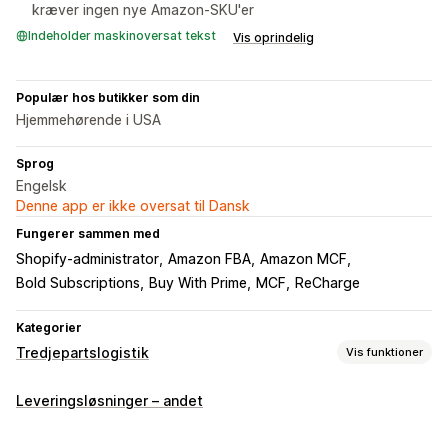
kræver ingen nye Amazon-SKU'er
Indeholder maskinoversat tekst
Vis oprindelig
Populær hos butikker som din
Hjemmehørende i USA
Sprog
Engelsk
Denne app er ikke oversat til Dansk
Fungerer sammen med
Shopify-administrator
Amazon FBA
Amazon MCF
Bold Subscriptions
Buy With Prime
MCF
ReCharge
Kategorier
Tredjepartslogistik
Vis funktioner
Ordrestyring
Leveringsløsninger – andet
Klargøring
Batchbehandling
Videresendelse af ordrer