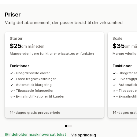
Leveringspriser
Tilpasset emballage
Pakkesedler
Sporing af flere fragtfirmaer
Sporingslinks
Priser
Kundenotifikationer
Vælg det abonnement, der passer bedst til din virksomhed.
Lagerstyring
Automatisk synkronisering
Lagerjusteringer
Flere lagre
Starter
Scale
SKU-kortlægning
$25
$35
om måneden
om må
Mange yderligere funktioner prissættes pr. funktion
Mange yderlige
Funktioner
Funktioner
- Ubegrænsede ordrer
- Ubegrænse
- Faste fragtomkostninger
- Live fragt
- Automatisk klargøring
- Automatisk
- Tilpassede følgesedler
- Tilpassede
- E-mailnotifikationer til kunder
- E-mailnotif
14-dages gratis prøveperiode
14-dages grat
Indeholder maskinoversat tekst
Vis oprindelig