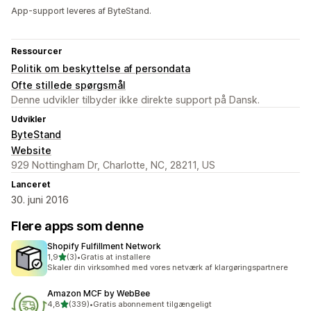
App-support leveres af ByteStand.
Ressourcer
Politik om beskyttelse af persondata
Ofte stillede spørgsmål
Denne udvikler tilbyder ikke direkte support på Dansk.
Udvikler
ByteStand
Website
929 Nottingham Dr, Charlotte, NC, 28211, US
Lanceret
30. juni 2016
Flere apps som denne
Shopify Fulfillment Network
ud af 5 stjerner
1,9
(3)
•
Gratis at installere
3 anmeldelser i alt
Skaler din virksomhed med vores netværk af klargøringspartnere
Amazon MCF by WebBee
ud af 5 stjerner
4,8
(339)
•
Gratis abonnement tilgængeligt
339 anmeldelser i alt