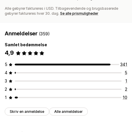
Alle gebyrer faktureres i USD. Tilbagevendende og brugsbaserede
gebyrer faktureres hver 30. dag.
Se alle prismuligheder
Anmeldelser
(359)
Samlet bedømmelse
4,9
5
341
4
5
3
1
2
2
1
10
Skriv en anmeldelse
Alle anmeldelser