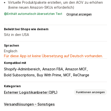
Virtuelle Produktpakete erstellen, um den AOV zu erhöhen
(keine neuen Amazon-SKUs erforderlich)
Enthält automatisch übersetzten Text
Original anzeigen
Beliebt bei Shops wie deinem
Sitz in den USA
Sprachen
Englisch
Für diese App ist keine Übersetzung auf Deutsch vorhanden.
Kompatibel mit
Shopify-Adminbereich
Amazon FBA
Amazon MCF
Bold Subscriptions
Buy With Prime
MCF
ReCharge
Kategorien
Externer Logistikanbieter (3PL)
Funktionen anzeigen
Bestellverwaltung
Versandlösungen – Sonstiges
Fulfillment
Batch-Verarbeitung
Bestell-Routing