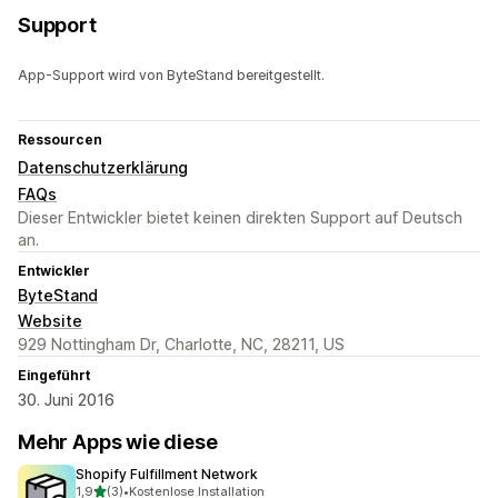
Support
App-Support wird von ByteStand bereitgestellt.
Ressourcen
Datenschutzerklärung
FAQs
Dieser Entwickler bietet keinen direkten Support auf Deutsch
an.
Entwickler
ByteStand
Website
929 Nottingham Dr, Charlotte, NC, 28211, US
Eingeführt
30. Juni 2016
Mehr Apps wie diese
Shopify Fulfillment Network
von 5 Sternen
1,9
(3)
•
Kostenlose Installation