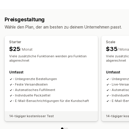
Versandtarife
Benutzerdefinierte Verpackung
Lieferscheine
Verfolgung mehrerer Versanddienstleister
Preisgestaltung
Tracking-Links
Kundenbenachrichtigungen
Wähle den Plan, der am besten zu deinem Unternehmen passt.
Inventarmanagement
Automatische Synchronisierung
Bestandsanpassungen
Starter
Scale
Mehrere Lager
SKU-Zuordnung
$25
$35
/ Monat
/ Mona
Viele zusätzliche Funktionen werden pro Funktion
Viele zusätzli
abgerechnet
abgerechnet
Umfasst
Umfasst
- Unbegrenzte Bestellungen
- Unbegrenz
- Feste Versandkosten
- Live-Vers
- Automatisches Fulfillment
- Automatisc
- Individuelle Packzettel
- Individuel
- E-Mail-Benachrichtigungen für die Kundschaft
- E-Mail-Be
14-tägiger kostenloser Test
14-tägiger ko