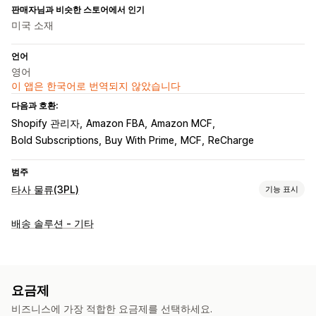
판매자님과 비슷한 스토어에서 인기
미국 소재
언어
영어
이 앱은 한국어로 번역되지 않았습니다
다음과 호환:
Shopify 관리자
Amazon FBA
Amazon MCF
Bold Subscriptions
Buy With Prime
MCF
ReCharge
범주
타사 물류(3PL)
기능 표시
주문 관리
배송 솔루션 - 기타
주문 처리
일괄 처리 중
주문 라우팅
배송료
사용자 지정 패키지
패킹 슬립
여러 배송 업체 추적
추적 링크
사용자 지정 알림
재고 관리
요금제
자동 동기화
재고 조정
다중 창고
SKU 매핑
비즈니스에 가장 적합한 요금제를 선택하세요.