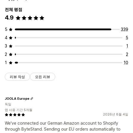
전체 평점
4.9
5
339
4
5
3
1
2
2
1
10
리뷰 작성
모든 리뷰
JOOLA Europe
독일
앱 사용 기간 5개월
2026년 8월 4일
We've connected our German Amazon account to Shopify
through ByteStand. Sending our EU orders automatically to