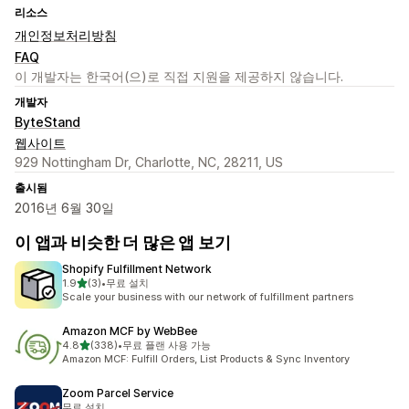
리소스
개인정보처리방침
FAQ
이 개발자는 한국어(으)로 직접 지원을 제공하지 않습니다.
개발자
ByteStand
웹사이트
929 Nottingham Dr, Charlotte, NC, 28211, US
출시됨
2016년 6월 30일
이 앱과 비슷한 더 많은 앱 보기
Shopify Fulfillment Network
별 5개 중
1.9
(3)
•
무료 설치
총 리뷰 3개
Scale your business with our network of fulfillment partners
Amazon MCF by WebBee
별 5개 중
4.8
(338)
•
무료 플랜 사용 가능
총 리뷰 338개
Amazon MCF: Fulfill Orders, List Products & Sync Inventory
Zoom Parcel Service
무료 설치