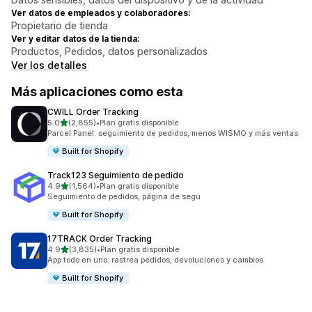
Ver datos de empleados y colaboradores:
Propietario de tienda
Ver y editar datos de la tienda:
Productos, Pedidos, datos personalizados
Ver los detalles
Más aplicaciones como esta
CWILL Order Tracking
de 5 estrellas
5.0
(2,855)
•
Plan gratis disponible
2855 reseñas en total
Parcel Panel: seguimiento de pedidos, menos WISMO y más ventas
Built for Shopify
Track123 Seguimiento de pedido
de 5 estrellas
4.9
(1,564)
•
Plan gratis disponible
1564 reseñas en total
Seguimiento de pedidos, página de segu
Built for Shopify
17TRACK Order Tracking
de 5 estrellas
4.9
(3,835)
•
Plan gratis disponible
3835 reseñas en total
App todo en uno: rastrea pedidos, devoluciones y cambios
Built for Shopify