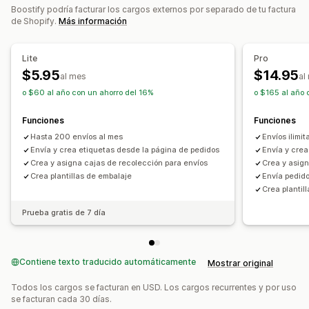
Boostify podría facturar los cargos externos por separado de tu factura
de Shopify.
Más información
Lite
Pro
$5.95
$14.95
al mes
al
o $60 al año con un ahorro del 16%
o $165 al año 
Funciones
Funciones
Hasta 200 envíos al mes
Envíos ilimi
Envía y crea etiquetas desde la página de pedidos
Envía y crea
Crea y asigna cajas de recolección para envíos
Crea y asign
Crea plantillas de embalaje
Envía pedid
Crea plantil
Prueba gratis de 7 día
Contiene texto traducido automáticamente
Mostrar original
Todos los cargos se facturan en USD. Los cargos recurrentes y por uso
se facturan cada 30 días.