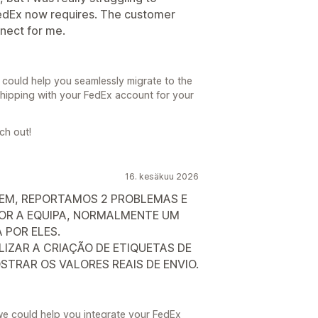
edEx now requires. The customer
nnect for me.
 could help you seamlessly migrate to the
ipping with your FedEx account for your
ch out!
16. kesäkuu 2026
BEM, REPORTAMOS 2 PROBLEMAS E
OR A EQUIPA, NORMALMENTE UM
 POR ELES.
IZAR A CRIAÇÃO DE ETIQUETAS DE
STRAR OS VALORES REAIS DE ENVIO.
we could help you integrate your FedEx