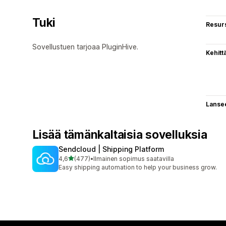
Tuki
Resurs
Sovellustuen tarjoaa PluginHive.
Kehitt
Lanse
Lisää tämänkaltaisia sovelluksia
Sendcloud | Shipping Platform
/ 5 tähteä
4,6
(477)
•
Ilmainen sopimus saatavilla
477 arvostelua yhteensä
Easy shipping automation to help your business grow.