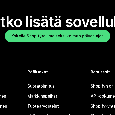
tko lisätä sovell
Kokeile Shopifyta ilmaiseksi kolmen päivän ajan
Pääluokat
Resurssit
Suoratoimitus
Shopifyn oh
nen
Markkinapaikat
API-dokume
inen
Tuotearvostelut
Shopify-yht