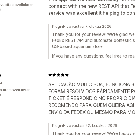
 vuotta sovelluksen
connect with the new REST API that F
ä
service was excellent it helping to co
PluginHive vastasi 7. elokuu 2026
Thank you for your review! We're glad we
FedEx REST API and automate domestic sh
US-based aquarium store.
If you have any questions, feel free to rea
y
ali
APLICAÇÃO MUITO BOA, FUNCIONA 
autta sovelluksen
FORAM RESOLVIDOS RÁPIDAMENTE P
ä
TICKET É RESPONDIO NO PRÓPRIO DIA
RECOMENDO PARA QUEM QUEIRA AGIL
ENVIO DA FEDEX OU MESMO PARA MO
PluginHive vastasi 22. kesäkuu 2026
Thank you for your review! We're happy 