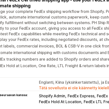
mate shipping
e your complete FedEx shipping workflow from Shopify. Pri
lick, automate international customs paperwork, keep cus
ify fulfillment without switching between systems. PH Ship 
tly to your FedEx account, giving you access to all FedEx sh
atest FedEx capabilities while meeting FedEx technical and s
play your FedEx rates, including negotiated discounts, at c
nt labels, commercial invoices, BOL & CSB-V in one click fro
omate international shipping with customs documents and ET
Ex tracking numbers are added to Shopify orders and shar
Ex Hold at Location, One Rate, LTL Freight & return labels i
Englanti, Kiina (yksinkertaistettu), ja E
Tätä sovellusta ei ole käännetty kiele
 seuraavan kanssa:
Shopify Admin
FedEx Express
FedEx
FedEx Hold At Location
FedEx LTL Fre