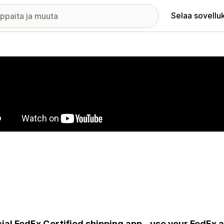
Selaa sovellu
elykuvagalleria
cial FedEx Certified shipping app - use your FedEx 