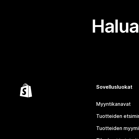
Halua
Sovellusluokat
Myyntikanavat
Tuotteiden etsimi
Tuotteiden myym