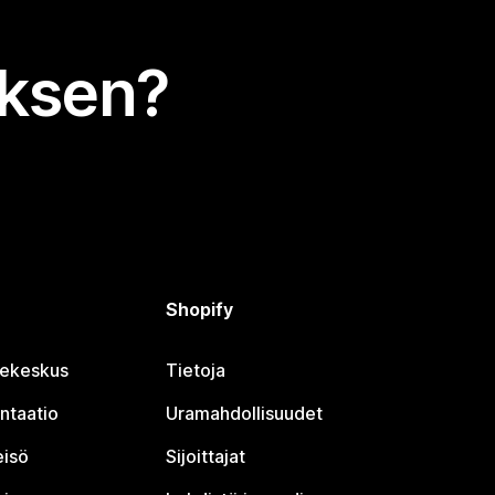
uksen?
Shopify
jekeskus
Tietoja
ntaatio
Uramahdollisuudet
eisö
Sijoittajat