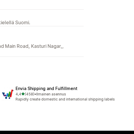
ielellä Suomi.
nd Main Road, Kasturi Nagar,,
Envia Shipping and Fulfillment
/ 5 tähteä
4,4
(458)
•
Ilmainen asennus
458 arvostelua yhteensä
Rapidly create domestic and international shipping labels