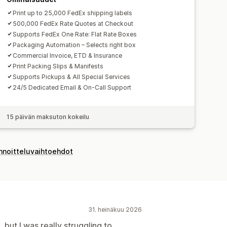
Print up to 25,000 FedEx shipping labels
500,000 FedEx Rate Quotes at Checkout
Supports FedEx One Rate: Flat Rate Boxes
Packaging Automation – Selects right box
Commercial Invoice, ETD & Insurance
Print Packing Slips & Manifests
Supports Pickups & All Special Services
24/5 Dedicated Email & On-Call Support
15 päivän maksuton kokeilu
innoitteluvaihtoehdot
31. heinäkuu 2026
but I was really struggling to