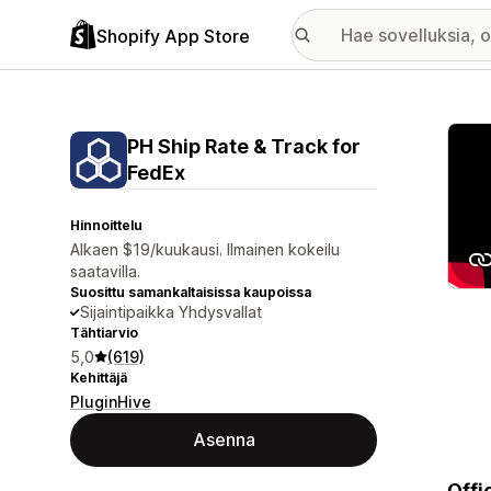
Shopify App Store
Esitt
PH Ship Rate & Track for
FedEx
Hinnoittelu
Alkaen $19/kuukausi. Ilmainen kokeilu
saatavilla.
Suosittu samankaltaisissa kaupoissa
Sijaintipaikka Yhdysvallat
Tähtiarvio
5,0
(619)
Kehittäjä
PluginHive
Asenna
Offi