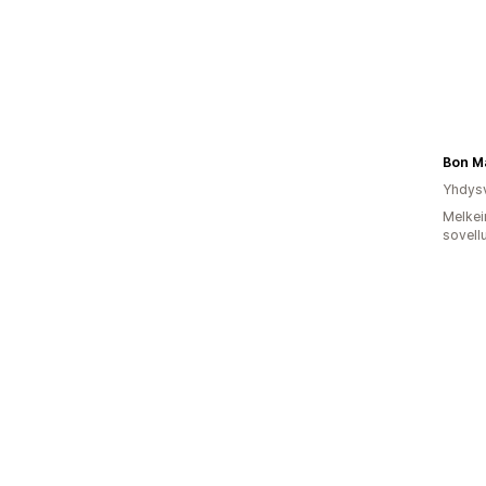
Bon M
Yhdysv
Melkei
sovell