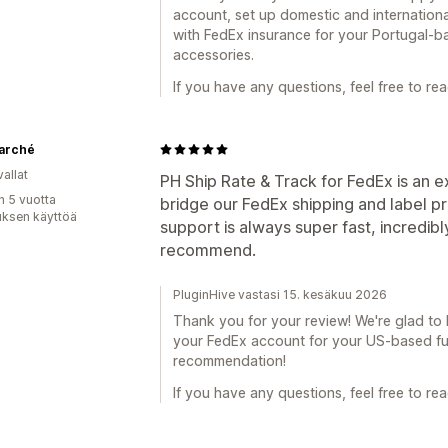
account, set up domestic and internationa
with FedEx insurance for your Portugal-bas
accessories.
If you have any questions, feel free to rea
arché
allat
PH Ship Rate & Track for FedEx is an e
n 5 vuotta
bridge our FedEx shipping and label pri
uksen käyttöä
support is always super fast, incredibly
recommend.
PluginHive vastasi 15. kesäkuu 2026
Thank you for your review! We're glad to
your FedEx account for your US-based fur
recommendation!
If you have any questions, feel free to rea