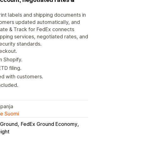
nt labels and shipping documents in
tomers updated automatically, and
Rate & Track for FedEx connects
ipping services, negotiated rates, and
ecurity standards.
heckout.
m Shopify.
D filing.
ed with customers.
ncluded.
spanja
lle Suomi
 Ground
FedEx Ground Economy
ight