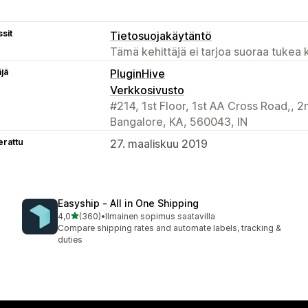
sit
Tietosuojakäytäntö
Tämä kehittäjä ei tarjoa suoraa tukea k
äjä
PluginHive
Verkkosivusto
#214, 1st Floor, 1st AA Cross Road,, 2
Bangalore, KA, 560043, IN
erattu
27. maaliskuu 2019
Easyship ‑ All in One Shipping
/ 5 tähteä
4,0
(360)
•
Ilmainen sopimus saatavilla
360 arvostelua yhteensä
Compare shipping rates and automate labels, tracking &
duties