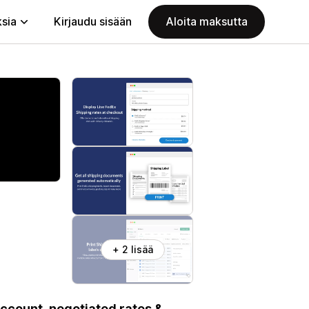
ksia
Kirjaudu sisään
Aloita maksutta
+ 2 lisää
account, negotiated rates &