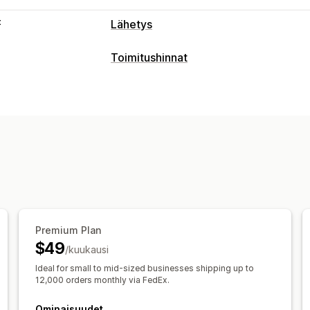
t
Lähetys
Tarrat ja pakkaukset
Toimitushinnat
Tarrojen luominen
Joukkotulostus
O
Hinnan laskeminen
Tulliasiakirjat
Palautustarrat
Pakkauk
Kiinteä hinta
Kuljetuspalveluperustei
Toimitussäännöt
Toimituspäivä
Moni
Kokoperusteinen
Etäisyysperusteine
Toimitushinnat
Määräperusteinen
Painoperusteinen
Lähetysten hallinnointi
Hintojen yhdistäminen
Useat alueet
Sähköposti-ilmoitukset
Tilauspäivity
Mukautukset
Postilokeron rajoitukset
Toimituspäi
Uudelleennimeämisen vaihtoehdot
Pi
Premium Plan
$49
/kuukausi
Ideal for small to mid-sized businesses shipping up to
12,000 orders monthly via FedEx.
Ominaisuudet