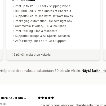
Print up to 12,000 FedEx shipping labels
300,000 FedEx Rate Quotes at Checkout
Supports FedEx One Rate: Flat Rate Boxes
Packaging Automation – Selects right box
Commercial Invoice, ETD & Insurance
Print Packing Slips & Manifests
Supports Pickups & All Special Services
24/5 Priority Email & On-Call Support
15 päivän maksuton kokeilu
yttöperusteiset maksut laskutetaan 30 päivän välein.
Näytä kaikki h
Dave's Rare Aquarium Fish
allat
The app has worked flawlessly for me, 