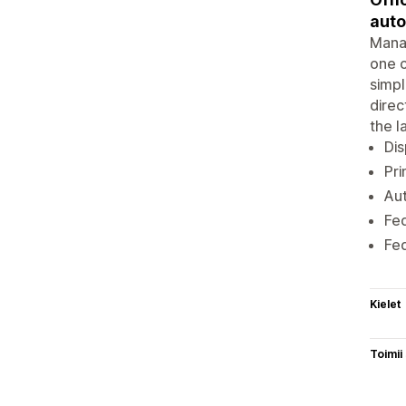
auto
Manag
one c
simpl
direc
the l
Dis
Pri
Aut
Fed
Fed
Kielet
Toimii