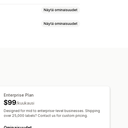
Näytä ominaisuudet
Näytä ominaisuudet
soitteen vahvistus
Pakkausluettelot
set
Toimitusvakuutus
nen
Asiakasperusteinen
kielisyys
Kuljetuspalvelun valinta
n
Tuoteperusteinen
Postinumero
Useat sijainnit
kset
vä
Ajastaminen
Osoitteen vahvistus
ilota hinnat
Monikielisyys
Enterprise Plan
$99
/kuukausi
Designed for mid to enterprise-level businesses. Shipping
over 25,000 labels? Contact us for custom pricing.
Ominaisuudet