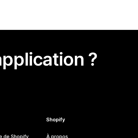
pplication ?
Shopify
e de Shopify
À propos