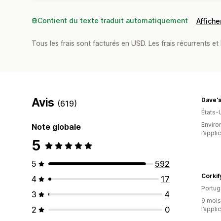
Contient du texte traduit automatiquement
Afficher
Tous les frais sont facturés en USD. Les frais récurrents et 
Avis
(619)
États-
Environ
Note globale
l’appli
5
5
592
Corkif
4
17
Portug
3
4
9 mois 
2
0
l’appli