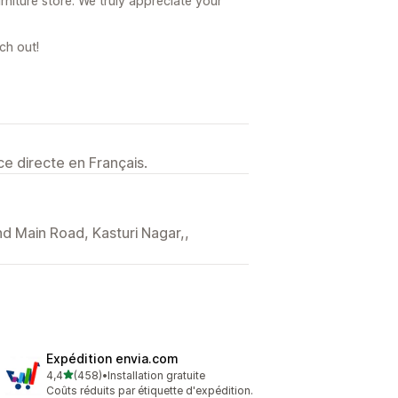
niture store. We truly appreciate your
ch out!
e directe en Français.
nd Main Road, Kasturi Nagar,,
Expédition envia.com
étoile(s) sur 5
4,4
(458)
•
Installation gratuite
458 avis au total
Coûts réduits par étiquette d'expédition.