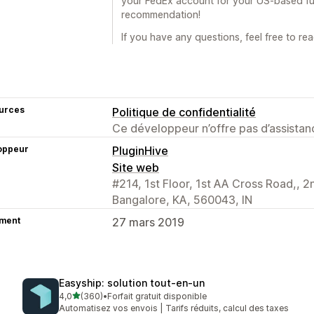
your FedEx account for your US-based fur
recommendation!
If you have any questions, feel free to rea
urces
Politique de confidentialité
Ce développeur n’offre pas d’assistanc
oppeur
PluginHive
Site web
#214, 1st Floor, 1st AA Cross Road,, 2
Bangalore, KA, 560043, IN
ment
27 mars 2019
Easyship: solution tout‑en‑un
étoile(s) sur 5
4,0
(360)
•
Forfait gratuit disponible
360 avis au total
Automatisez vos envois | Tarifs réduits, calcul des taxes