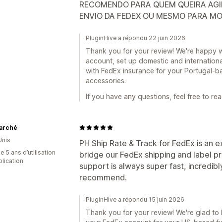
RECOMENDO PARA QUEM QUEIRA AGIL
ENVIO DA FEDEX OU MESMO PARA MO
PluginHive a répondu 22 juin 2026
Thank you for your review! We're happy 
account, set up domestic and internationa
with FedEx insurance for your Portugal-bas
accessories.
If you have any questions, feel free to rea
arché
Unis
PH Ship Rate & Track for FedEx is an e
 5 ans d’utilisation
bridge our FedEx shipping and label pri
plication
support is always super fast, incredibly
recommend.
PluginHive a répondu 15 juin 2026
Thank you for your review! We're glad to