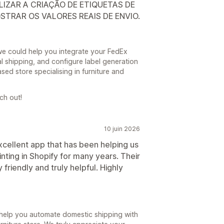
IZAR A CRIAÇÃO DE ETIQUETAS DE
STRAR OS VALORES REAIS DE ENVIO.
we could help you integrate your FedEx
l shipping, and configure label generation
ed store specialising in furniture and
ch out!
10 juin 2026
xcellent app that has been helping us
nting in Shopify for many years. Their
 friendly and truly helpful. Highly
 help you automate domestic shipping with