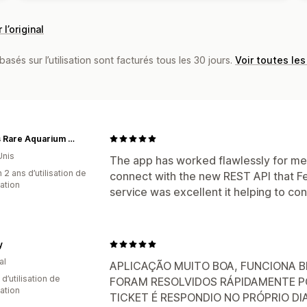
 l’original
basés sur l’utilisation sont facturés tous les 30 jours.
Voir toutes les
Dave's Rare Aquarium Fish
Unis
The app has worked flawlessly for me, 
 2 ans d’utilisation de
connect with the new REST API that F
cation
service was excellent it helping to co
y
al
APLICAÇÃO MUITO BOA, FUNCIONA 
d’utilisation de
FORAM RESOLVIDOS RÁPIDAMENTE P
cation
TICKET É RESPONDIO NO PRÓPRIO DIA