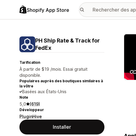
Shopify App Store
Galer
PH Ship Rate & Track for
FedEx
Tarification
À partir de $19 /mois. Essai gratuit
disponible.
Populaires auprès des boutiques similaires à
la vôtre
Basées aux États-Unis
Note
5,0
(619)
Développeur
PluginHive
Installer
Appl