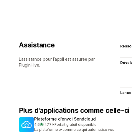
Assistance
Resso
L’assistance pour l’appli est assurée par
Dével
PluginHive.
Lance
Plus d’applications comme celle-ci
Plateforme d'envoi Sendcloud
étoile(s) sur 5
4,6
(477)
•
Forfait gratuit disponible
477 avis au total
La plateforme e-commerce qui automatise vos