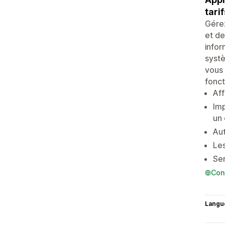
tari
Gérez
et de
infor
systè
vous 
fonct
Aff
Imp
un 
Aut
Les
Ser
Con
Langu