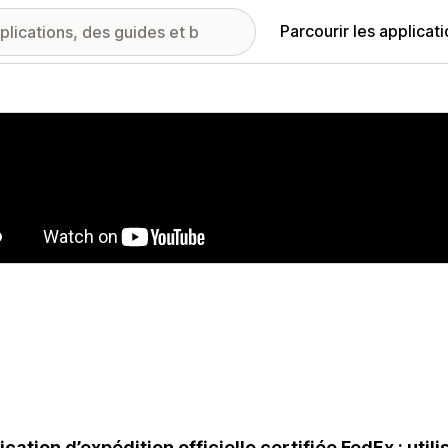
Parcourir les applicat
ie d’images vedette
ication d’expédition officielle certifiée FedEx : uti