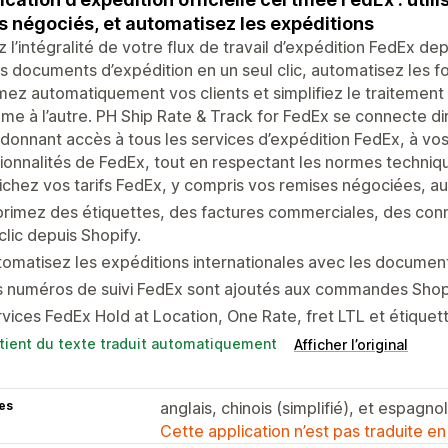
fs négociés, et automatisez les expéditions
 l’intégralité de votre flux de travail d’expédition FedEx de
s documents d’expédition en un seul clic, automatisez les fo
mez automatiquement vos clients et simplifiez le traiteme
me à l’autre. PH Ship Rate & Track for FedEx se connecte 
donnant accès à tous les services d’expédition FedEx, à vos
ionnalités de FedEx, tout en respectant les normes techniq
ichez vos tarifs FedEx, y compris vos remises négociées, 
rimez des étiquettes, des factures commerciales, des con
clic depuis Shopify.
omatisez les expéditions internationales avec les document
 numéros de suivi FedEx sont ajoutés aux commandes Shopif
vices FedEx Hold at Location, One Rate, fret LTL et étiquett
tient du texte traduit automatiquement
Afficher l’original
es
anglais, chinois (simplifié), et espagnol
Cette application n’est pas traduite en