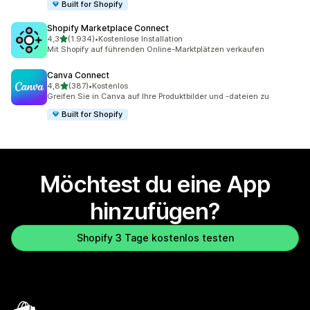
Built for Shopify
Shopify Marketplace Connect
von 5 Sternen
4,3
(1.934)
•
Kostenlose Installation
1934 Rezensionen insgesamt
Mit Shopify auf führenden Online-Marktplätzen verkaufen
Canva Connect
von 5 Sternen
4,8
(387)
•
Kostenlos
387 Rezensionen insgesamt
Greifen Sie in Canva auf Ihre Produktbilder und -dateien zu
Built for Shopify
Möchtest du eine App
hinzufügen?
Shopify 3 Tage kostenlos testen