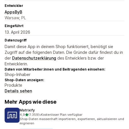
Entwickler
AppsByB
Warsaw, PL
Eingeführt
13. April 2026
Datenzugriff
Damit diese App in deinem Shop funktioniert, benötigt sie
Zugriff auf die folgenden Daten. Die Gründe dafür findest du in
der
Datenschutzerklärung
des Entwicklers bzw. der
Entwicklerin.
Daten von Mitarbeiter:innen und Beitragenden einsehen:
Shop-Inhaber
Shop-Daten anzeigen:
Produkte
Details sehen
Mehr Apps wie diese
Matrixify
von 5 Sternen
4,9
(1.359)
•
Kostenloser Plan verfügbar
1359 Rezensionen insgesamt
Shop-Daten massenhaft importieren, exportieren, aktualisieren und
migrieren