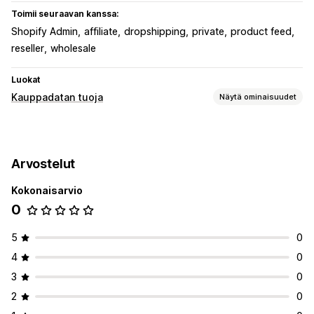
Toimii seuraavan kanssa:
Shopify Admin
affiliate
dropshipping
private
product feed
reseller
wholesale
Luokat
Kauppadatan tuoja
Näytä ominaisuudet
Tietojen synkronointi
Tuotteiden synkronointi
Ajastettu synkronointi
Arvostelut
Kokonaisarvio
0
5
0
4
0
3
0
2
0