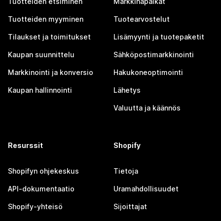
Tuotteiden etsiminen
Markkinapaikat
Tuotteiden myyminen
Tuotearvostelut
Tilaukset ja toimitukset
Lisämyynti ja tuotepaketit
Kaupan suunnittelu
Sähköpostimarkkinointi
Markkinointi ja konversio
Hakukoneoptimointi
Kaupan hallinnointi
Lähetys
Valuutta ja käännös
Resurssit
Shopify
Shopifyn ohjekeskus
Tietoja
API-dokumentaatio
Uramahdollisuudet
Shopify-yhteisö
Sijoittajat