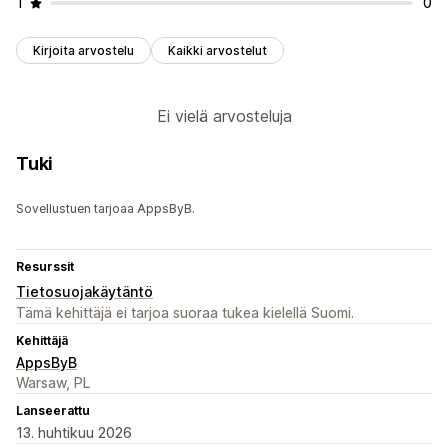
1
0
Kirjoita arvostelu
Kaikki arvostelut
Ei vielä arvosteluja
Tuki
Sovellustuen tarjoaa AppsByB.
Resurssit
Tietosuojakäytäntö
Tämä kehittäjä ei tarjoa suoraa tukea kielellä Suomi.
Kehittäjä
AppsByB
Warsaw, PL
Lanseerattu
13. huhtikuu 2026