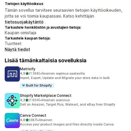
Tietojen käyttöoikeus
Tämän sovellus tarvitsee seuraavien tietojen käyttöoikeuden,
jotta se voi toimia kaupassasi. Katso kehittäjän
tietosuojakäytäntö
.
Tarkastele henkilöstön ja avustajien tietoja:
Kaupan omistaja
Tarkastele kaupan tietoja:
Tuotteet
Näytä tiedot
Lisää tämänkaltaisia sovelluksia
Matrixify
/ 5 tähteä
4,9
(1 358)
•
Ilmainen sopimus saatavilla
1358 arvostelua yhteensä
Import, Export, Update and Migrate your store data in bulk
Built for Shopify
Shopify Marketplace Connect
/ 5 tähteä
4,3
(1 934)
•
Ilmainen asennus
1934 arvostelua yhteensä
Sell on Amazon, Target Plus, Walmart, and eBay from Shopify
Canva Connect
/ 5 tähteä
4,8
(387)
•
Ilmainen
387 arvostelua yhteensä
Access your product images and files directly inside Canva