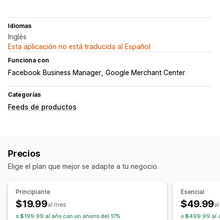
Idiomas
Inglés
Esta aplicación no está traducida al Español
Funciona con
Facebook Business Manager
Google Merchant Center
Categorías
Feeds de productos
Precios
Elige el plan que mejor se adapte a tu negocio.
Principiante
Esencial
$19.99
$49.99
al mes
a
o $199.99 al año con un ahorro del 17%
o $499.99 al 