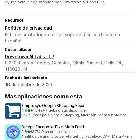
Ayuda para la app ofrecida por Downtown AI Labs LLP.
Recursos
Política de privacidad
Este desarrollador no ofrece soporte técnico directo en
Español.
Desarrollador
Downtown AI Labs LLP
E 220, Flatted Factory Complex, Okhla Phase 3, Delhi, DL,
110020, IN
Fecha de lanzamiento
16 de octubre de 2023
Más aplicaciones como esta
Simprosys Google Shopping Feed
de 5 estrellas
4.9
(4,349)
•
Prueba gratis disponible
4349 reseñas en total
Envía feeds para Google Shopping, Microsoft, Meta y Pinterest
Omega Facebook Pixel Meta Feed
de 5 estrellas
4.8
(876)
•
Plan gratis disponible
876 reseñas en total
Analítica de anuncios de retargeting: Facebook CAPI, Meta Pixel y