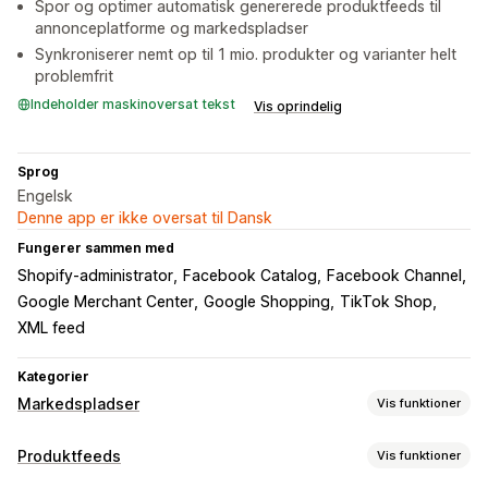
Spor og optimer automatisk genererede produktfeeds til
annonceplatforme og markedspladser
Synkroniserer nemt op til 1 mio. produkter og varianter helt
problemfrit
Indeholder maskinoversat tekst
Vis oprindelig
Sprog
Engelsk
Denne app er ikke oversat til Dansk
Fungerer sammen med
Shopify-administrator
Facebook Catalog
Facebook Channel
Google Merchant Center
Google Shopping
TikTok Shop
XML feed
Kategorier
Markedspladser
Vis funktioner
Håndtering af fortegnelse
Produktfeeds
Vis funktioner
Automatisering af feed
Produktfeed