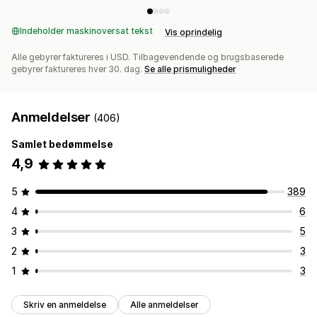
Indeholder maskinoversat tekst
Vis oprindelig
Alle gebyrer faktureres i USD. Tilbagevendende og brugsbaserede
gebyrer faktureres hver 30. dag.
Se alle prismuligheder
Anmeldelser
(406)
Samlet bedømmelse
4,9
5
389
4
6
3
5
2
3
1
3
Skriv en anmeldelse
Alle anmeldelser