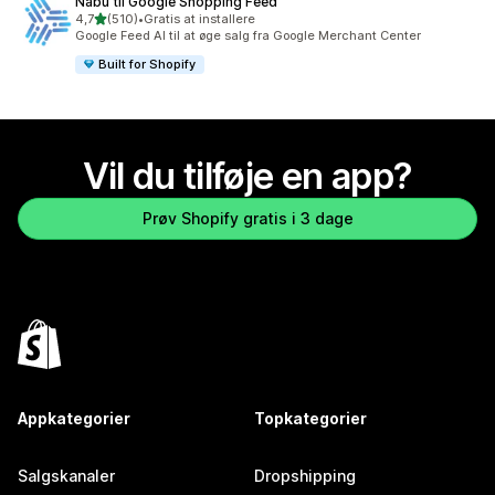
Nabu til Google Shopping Feed
ud af 5 stjerner
4,7
(510)
•
Gratis at installere
510 anmeldelser i alt
Google Feed AI til at øge salg fra Google Merchant Center
Built for Shopify
Vil du tilføje en app?
Prøv Shopify gratis i 3 dage
Appkategorier
Topkategorier
Salgskanaler
Dropshipping