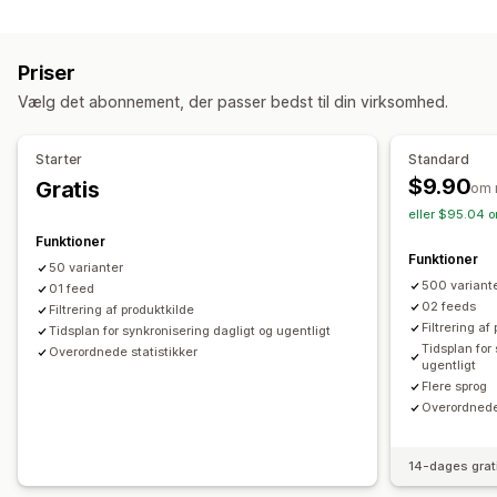
Tilpasning af feed
Produktsynkronisering
Produktvalg
Tilbudssynkronisering
Attributfiltre
Attributkortlægning
Metafelter
Lokal valuta
Oversættelse af feed
Priser
Tilpassede formularer
Tilpassede labels
Tilpassede fortegnelser
Analyse af fortegnelser
Vælg det abonnement, der passer bedst til din virksomhed.
Tilpassede regler
Remarketingtags
Ordrestyring
Feeds tilpasset til lokale forhold
Multivaluta
Flere sprog
Lagersynkronisering
Tilpassede regler
️️Starter
Standard
Synkronisering af varianter
Målretning af kollektioner
$9.90
Gratis
om 
Feedhåndtering
eller $95.04 o
Produktsynkronisering
Masseredigering
Funktioner
Funktioner
Planlagt synkronisering
Validering af fejl
Produktvalg
50 varianter
500 variant
Målretningsspecifikke feeds
01 feed
Lagersupport
02 feeds
Filtrering af produktkilde
Feedoptimering
Filtrering a
Tidsplan for synkronisering dagligt og ugentligt
Tidsplan for
Overordnede statistikker
ugentligt
Flere sprog
Overordnede 
14-dages grat