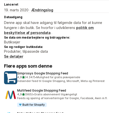
Lanceret
19. marts 2020 ·
Ændringslog
Dataadgang
Denne app skal have adgang til følgende data for at kunne
fungere i din butik. Se hvorfor i udviklerens
politik om
beskyttelse af persondata
.
Se data om medarbejdere og bidragydere:
Butiksejer
Se og rediger butiksdata:
Produkter, tilpassede data
Se detaljer
Flere apps som denne
Simprosys Google Shopping Feed
ud af 5 stjerner
4,9
(4.347)
•
Mulighed for gratis prøveperiode
4347 anmeldelser i alt
Indsender feed til Google Shopping, Microsoft, Meta og Pinterest
Multifeed Google Shopping Feed
ud af 5 stjerner
4,9
(965)
•
Gratis abonnement tilgængeligt
965 anmeldelser i alt
Feeds og sporing af konverteringer for Google, Facebook, Awin m.fl.
Built for Shopify