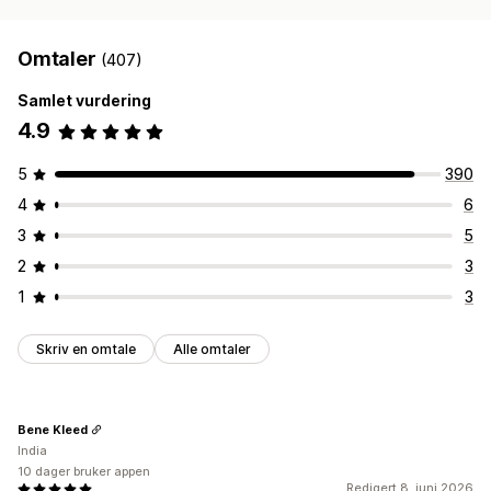
Omtaler
(407)
Samlet vurdering
4.9
5
390
4
6
3
5
2
3
1
3
Skriv en omtale
Alle omtaler
Bene Kleed
India
10 dager bruker appen
Redigert 8. juni 2026