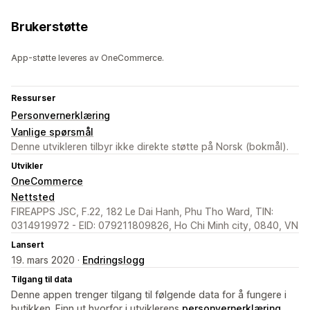
Brukerstøtte
App-støtte leveres av OneCommerce.
Ressurser
Personvernerklæring
Vanlige spørsmål
Denne utvikleren tilbyr ikke direkte støtte på Norsk (bokmål).
Utvikler
OneCommerce
Nettsted
FIREAPPS JSC, F.22, 182 Le Dai Hanh, Phu Tho Ward, TIN:
0314919972 - EID: 079211809826, Ho Chi Minh city, 0840, VN
Lansert
19. mars 2020 ·
Endringslogg
Tilgang til data
Denne appen trenger tilgang til følgende data for å fungere i
butikken. Finn ut hvorfor i utviklerens
personvernerklæring
.