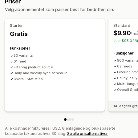
Priser
Egendefinerte skjemaer
Egendefinerte etiketter
Oppføringsanalyse
Velg abonnementet som passer best for bedriften din.
Tilpassede regler
Videresalgstagger
Lokale feeds
Bestillingsadministrering
Multivaluta
Flere språk
Variant sync
Samlingsmålretting
Synkronisering av lagerbeholdning
Tilpassede regler
️️Starter
Standard
Feed-administrasjon
$9.90
Gratis
/ m
Produktsynkronisering
Masseredigering
eller $95.04/å
Planlagt synkronisering
Feilbekreftelse
Produktvalg
Funksjoner
Funksjoner
Målspesifikke feeds
Lagerbeholdningstøtte
50 variants
500 variant
Hastighetsoptimalisering
01 feed
02 feeds
Filtering product source
Filtering pr
Daily and weekly sync schedule
Hourly, dai
Overall Statistics
Multi-langu
Overall Stat
14-dagers gra
Alle kostnader faktureres i USD. Gjentagende og bruksbaserte
kostnader faktureres hver 30. dag.
Se alle prisalternativer