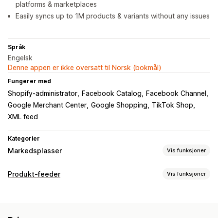
platforms & marketplaces
Easily syncs up to 1M products & variants without any issues
Språk
Engelsk
Denne appen er ikke oversatt til Norsk (bokmål)
Fungerer med
Shopify-administrator
Facebook Catalog
Facebook Channel
Google Merchant Center
Google Shopping
TikTok Shop
XML feed
Kategorier
Markedsplasser
Vis funksjoner
Administrering av oppføring
Produkt-feeder
Vis funksjoner
Feed-automasjon
Produkt-feed
Produktsynkronisering
Feed-tilpasning
Produktvalg
Tilbudssynkronisering
Lokal valuta
Attributtfiltrering
Attributtilordning
Metafelter
Feed-oversettelse
Tilpassede oppføringer