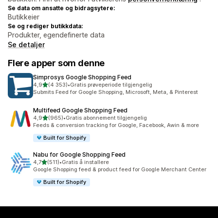
Se data om ansatte og bidragsytere:
Butikkeier
Se og rediger butikkdata:
Produkter, egendefinerte data
Se detaljer
Flere apper som denne
Simprosys Google Shopping Feed
av 5 stjerner
4,9
(4 353)
•
Gratis prøveperiode tilgjengelig
Totalt 4353 omtaler
Submits Feed for Google Shopping, Microsoft, Meta, & Pinterest
Multifeed Google Shopping Feed
av 5 stjerner
4,9
(965)
•
Gratis abonnement tilgjengelig
Totalt 965 omtaler
Feeds & conversion tracking for Google, Facebook, Awin & more
Built for Shopify
Nabu for Google Shopping Feed
av 5 stjerner
4,7
(511)
•
Gratis å installere
Totalt 511 omtaler
Google Shopping feed & product feed for Google Merchant Center
Built for Shopify