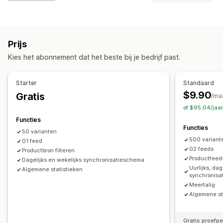
Automatisering van feeds
Productfeed
Aanpassing van feeds
Productsynchronisatie
Productselectie
Kenmerkfiltering
Kenmerktoewijzing
Metavelden
Aanbodsynchronisatie
Lokale valuta
Vertaling van feeds
Prijs
Aangepaste formules
Aangepaste labels
Aangepaste vermeldingen
Analytics van vermeldingen
Kies het abonnement dat het beste bij je bedrijf past.
Aangepaste regels
Remarketing-tags
Bestellingenbeheer
Gelokaliseerde feeds
Meerdere valuta
Meerdere talen
Voorraadsynchronisatie
Aangepaste regels
️️Starter
Standaard
Variantsynchronisatie
Collectietargeting
$9.90
Gratis
/ma
Feedbeheer
of $95.04/jaa
Productsynchronisatie
Bulkbewerking
Functies
Functies
Geplande synchronisatie
Foutvalidatie
Productselectie
50 varianten
500 variant
Targetspecifieke locaties
01 feed
Voorraadondersteuning
02 feeds
Productbron filteren
Feedoptimalisatie
Productfeeds
Dagelijks en wekelijks synchronisatieschema
Uurlijks, dag
Algemene statistieken
synchronis
Meertalig
Algemene st
Gratis proefp