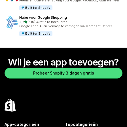
Feeds en conversietracking voor Google, Facebook, Awin en meer
Built for Shopify
Nabu voor Google Shopping
van 5 sterren
4,7
(510)
•
Gratis te installeren
510 recensies in totaal
Google Feed AI om verkoop te verhogen via Merchant Center.
Built for Shopify
Wil je een app toevoegen?
Probeer Shopify 3 dagen gratis
App-categorieën
Topcategorieën