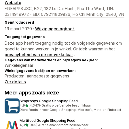
Website
FIREAPPS JSC, F.22, 182 Le Dai Hanh, Phu Tho Ward, TIN:
0314919972 - EID: 079211809826, Ho Chi Minh city, 0840, VN
Geïntroduceerd
19 maart 2020 ·
Wijzigingenlogboek
Toegang tot gegevens
Deze app heeft toegang nodig tot de volgende gegevens om
goed te kunnen werken in je winkel. Ontdek waarom in het
privacybeleid van de ontwikkelaar
.
Gegevens van medewerkers en bijdragers bekijken:
Winkeleigenaar
Winkelgegevens bekijken en bewerken:
Producten, aangepaste gegevens
Zie details
Meer apps zoals deze
Simprosys Google Shopping Feed
van 5 sterren
4,9
(4.347)
•
Gratis proefperiode beschikbaar
4347 recensies in totaal
Dient feeds in voor Google Shopping, Microsoft, Meta en Pinterest
Multifeed Google Shopping Feed
van 5 sterren
4,9
(965)
•
Gratis abonnement beschikbaar
965 recensies in totaal