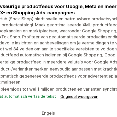
keurige productfeeds voor Google, Meta en meer 
X- en Shopping Ads-campagnes
Hub (SocialShop) biedt snelle en betrouwbare productsync
e productcatalogi. Maak geoptimaliseerde XML-productfeed
oopkanalen en marktplaatsen, waaronder Google Shopping
ikTok Shop. Profiteer van geautomatiseerde productinzend
evolle inzichten en aanbevelingen om je vermeldingen te 
ot wel 84 velden om aan je specifieke vereisten te voldoen
oductfeed automatisch indienen bij Google Shopping, Goog
ertalige productfeed in meerdere valuta's voor Google Ad
oduct-/variantkenmerken eenvoudig aanpassen met krachtig
tomatisch gegenereerde productfeeds voor advertentiepla
imaliseren
bleemloos tot wel 1 miljoen producten en varianten synchr
at automatisch vertaalde tekst
Origineel weergeven
Engels