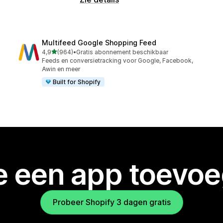
Multifeed Google Shopping Feed
van 5 sterren
4,9
(964)
•
Gratis abonnement beschikbaar
964 recensies in totaal
Feeds en conversietracking voor Google, Facebook,
Awin en meer
Built for Shopify
je een app toevo
Probeer Shopify 3 dagen gratis