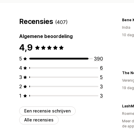
Recensies
Bene 
(407)
India
10 dag
Algemene beoordeling
4,9
5
390
4
6
The N
3
5
Vereni
2
3
19 dag
1
3
LashM
Een recensie schrijven
Roeme
Alle recensies
Meer d
de ap