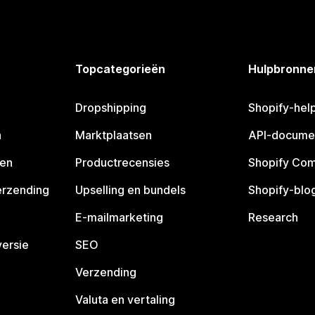
Topcategorieën
Hulpbronne
Dropshipping
Shopify-hel
n
Marktplaatsen
API-docume
pen
Productrecensies
Shopify Co
erzending
Upselling en bundels
Shopify-blo
E-mailmarketing
Research
ersie
SEO
Verzending
Valuta en vertaling