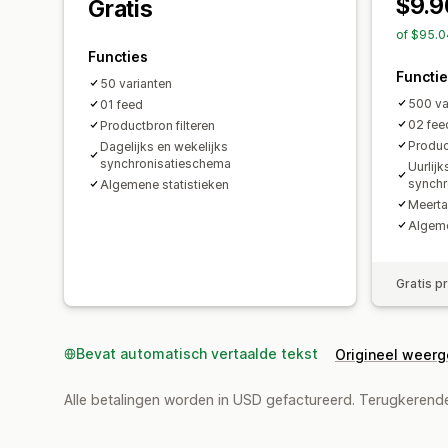
$9.9
Gratis
of $95.0
Functies
Functi
50 varianten
500 va
01 feed
02 fee
Productbron filteren
Produc
Dagelijks en wekelijks
synchronisatieschema
Uurlijk
synchr
Algemene statistieken
Meerta
Algeme
Gratis p
Bevat automatisch vertaalde tekst
Origineel weer
Alle betalingen worden in USD gefactureerd. Terugkeren