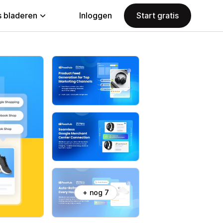
 bladeren
Inloggen
Start gratis
+ nog 7