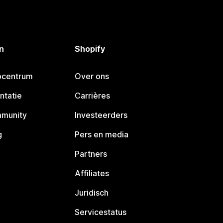
n
Shopify
pcentrum
Over ons
ntatie
Carrières
mmunity
Investeerders
g
Pers en media
Partners
Affiliates
Juridisch
Servicestatus