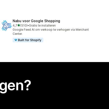
Nabu voor Google Shopping
van 5 sterren
4,7
(510)
•
Gratis te installeren
510 recensies in totaal
Google Feed AI om verkoop te verhogen via Merchant
Center.
Built for Shopify
egen?