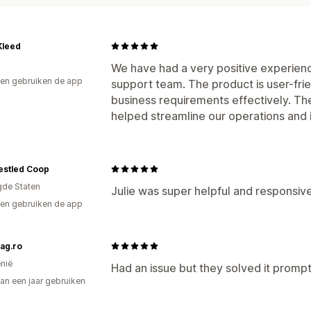
Kleed
We have had a very positive experienc
en gebruiken de app
support team. The product is user-frie
business requirements effectively. The
helped streamline our operations and 
estled Coop
gde Staten
Julie was super helpful and responsiv
en gebruiken de app
ag.ro
nië
Had an issue but they solved it promp
an een jaar gebruiken
p