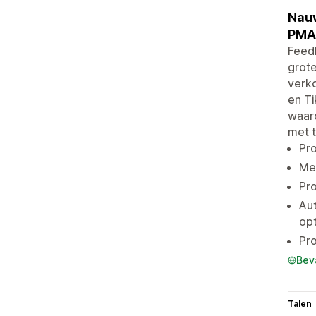
Nauw
PMA
Feed
grot
verk
en T
waard
met t
Pr
Me
Pr
Au
opt
Pro
Bev
Talen