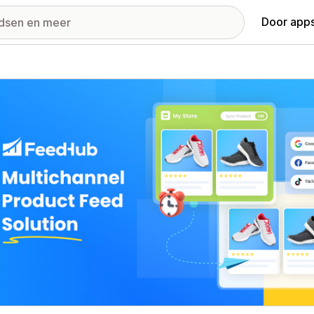
Door apps
ij met uitgelichte afbeeldingen