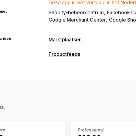
Deze app is niet vertaald in het Neder
 met
Shopify-beheercentrum
Facebook C
Google Merchant Center
Google Sho
orieën
Marktplaatsen
Vermeldingsbeheer
Productfeeds
Automatisering van feeds
Productfe
Aanpassing van feeds
Productselectie
Aanbodsynchronisat
Kenmerkfiltering
Kenmerktoewijzing
Vertaling van feeds
Aangepaste ver
Aangepaste labels
Aangepaste rege
Analytics van vermeldingen
Gelokaliseerde feeds
Meerdere valu
Bestellingenbeheer
Variantsynchronisatie
Collectietarge
st.
Voorraadsynchronisatie
Aangepaste 
Feedbeheer
Productsynchronisatie
Bulkbewerkin
Foutvalidatie
Productselectie
Target
ard
Professional