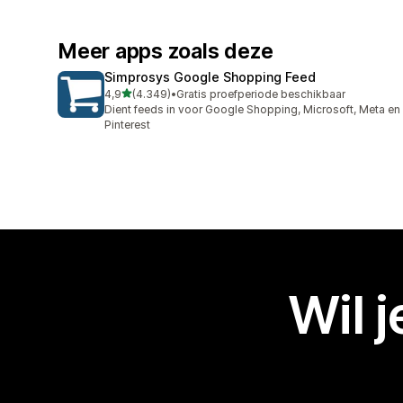
Meer apps zoals deze
Simprosys Google Shopping Feed
van 5 sterren
4,9
(4.349)
•
Gratis proefperiode beschikbaar
4349 recensies in totaal
Dient feeds in voor Google Shopping, Microsoft, Meta en
Pinterest
Wil 