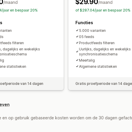
0
$29.90
Voorraadondersteuning
Feedoptimali
/maand
/maand
4/jaar en bespaar 20%
of $287.04/jaar en bespaar 20%
es
Functies
rianten
5.000 varianten
ds
05 feeds
tfeeds filteren
Productfeeds filteren
s, dagelijks en wekelijks
Uurlijks, dagelijks en wekelijks
onisatieschema
synchronisatieschema
lig
Meertalig
ne statistieken
Algemene statistieken
roefperiode van 14 dagen
Gratis proefperiode van 14 dag
geven
de en op gebruik gebaseerde kosten worden om de 30 dagen gefact