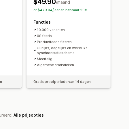
$49.90
satie
/maand
of $479.04/jaar en bespaar 20%
Functies
10.000 varianten
08 feeds
Productfeeds filteren
Uurlijks, dagelijks en wekelijks
synchronisatieschema
Meertalig
Algemene statistieken
en
Gratis proefperiode van 14 dagen
ureerd.
Alle prijsopties