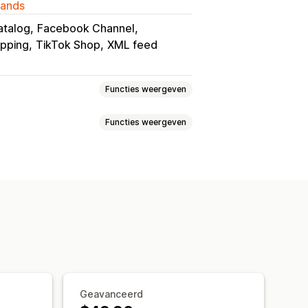
lands
atalog
Facebook Channel
pping
TikTok Shop
XML feed
Functies weergeven
Functies weergeven
ed
Productsynchronisatie
ie
Lokale valuta
Metavelden
Aangepaste formules
meldingen
ls
Remarketing-tags
ta
Meerdere talen
ting
regels
g
Geplande synchronisatie
specifieke locaties
Geavanceerd