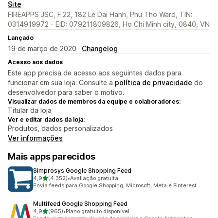
Site
FIREAPPS JSC, F.22, 182 Le Dai Hanh, Phu Tho Ward, TIN:
0314919972 - EID: 079211809826, Ho Chi Minh city, 0840, VN
Lançado
19 de março de 2020 ·
Changelog
Acesso aos dados
Este app precisa de acesso aos seguintes dados para
funcionar em sua loja. Consulte a
política de privacidade
do
desenvolvedor para saber o motivo.
Visualizar dados de membros da equipe e colaboradores:
Titular da loja
Ver e editar dados da loja:
Produtos, dados personalizados
Ver informações
Mais apps parecidos
Simprosys Google Shopping Feed
de 5 estrelas
4,9
(4.352)
•
Avaliação gratuita
4352 avaliações ao todo
Envia feeds para Google Shopping, Microsoft, Meta e Pinterest
Multifeed Google Shopping Feed
de 5 estrelas
4,9
(965)
•
Plano gratuito disponível
965 avaliações ao todo