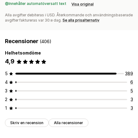
Innehåller automatöversatt text
Visa original
Alla avgifter debiteras i USD. Återkommande och användningsbaserade
avgifter faktureras var 30:e dag.
Se alla prisalternativ
Recensioner
(406)
Helhetsomdöme
4,9
5
389
4
6
3
5
2
3
1
3
Skriv en recension
Alla recensioner