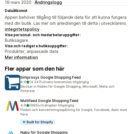
19 mars 2020 ·
Ändringslogg
Dataåtkomst
Appen behöver tillgång till följande data för att kunna fungera
med din butik. Läs mer om anledningen till detta i utvecklarens
integritetspolicy
.
Visa personal- och medarbetaruppgifter:
Butiksägare
Visa och redigera butiksuppgifter:
Produkter, anpassade data
Mer information
Fler appar som den här
Simprosys Google Shopping Feed
av 5 stjärnor
4,9
(4 347)
•
Gratis testversion tillgänglig
4347 recensioner totalt
Skickar in flöden för Google Shopping, Microsoft, Meta och
Pinterest
Multifeed Google Shopping Feed
av 5 stjärnor
4,9
(965)
•
Gratisplan tillgänglig
965 recensioner totalt
Flöden och konverteringsspårning för Google, Facebook, Awin med
flera
Built for Shopify
Nabu för Google Shopping