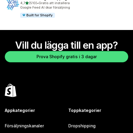
av 5 stjärnor
4,7
(510)
•
Gratis att installera
510 recensioner totalt
Google Feed AI ökar försäljning
Built for Shopify
Vill du lägga till en app?
Prova Shopify gratis i 3 dagar
Appkategorier
Toppkategorier
Försäljningskanaler
Dropshipping