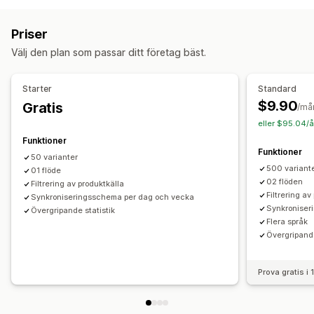
Produktsynkronisering
Produktval
Offertsynkronisering
Attributfiltrering
Attributmappning
Metafält
Lokal valuta
Översättning av flöde
Anpassade listningar
Priser
Anpassade formler
Anpassade etiketter
Anpassade regler
Listningsanalys
Välj den plan som passar ditt företag bäst.
Återmarknadsföringstaggar
Lokaliserade flöden
Orderhantering
Flera valutor
Flera språk
Variantsynkronisering
Lagersynkronisering
Anpassade regler
️️Starter
Standard
Målinriktning på produktserie
$9.90
Gratis
/må
Flödeshantering
eller $95.04/å
Produktsynkronisering
Massredigering
Funktioner
Funktioner
Schemalagd synkronisering
Felvalidering
Produktval
50 varianter
500 variant
Målspecifika flöden
01 flöde
Lagersupport
Flödesoptimering
02 flöden
Filtrering av produktkälla
Filtrering a
Synkroniseringsschema per dag och vecka
Synkroniser
Övergripande statistik
Flera språk
Övergripande
Prova gratis i