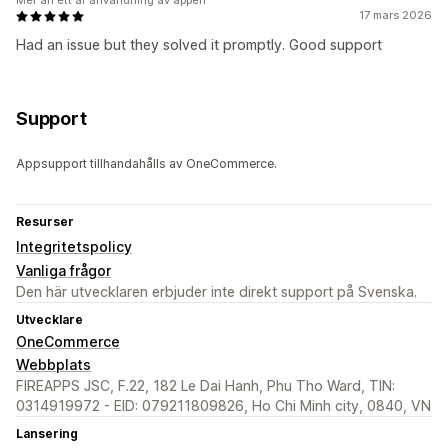
Mer än ett år användning av appen
17 mars 2026
Had an issue but they solved it promptly. Good support
Support
Appsupport tillhandahålls av OneCommerce.
Resurser
Integritetspolicy
Vanliga frågor
Den här utvecklaren erbjuder inte direkt support på Svenska.
Utvecklare
OneCommerce
Webbplats
FIREAPPS JSC, F.22, 182 Le Dai Hanh, Phu Tho Ward, TIN:
0314919972 - EID: 079211809826, Ho Chi Minh city, 0840, VN
Lansering