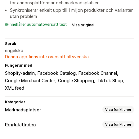
för annonsplattformar och marknadsplatser
Synkroniserar enkelt upp till 1 miljon produkter och varianter
utan problem
Innehåller automatöversatt text
Visa original
Språk
engelska
Denna app finns inte översatt till svenska
Fungerar med
Shopify-admin
Facebook Catalog
Facebook Channel
Google Merchant Center
Google Shopping
TikTok Shop
XML feed
Kategorier
Marknadsplatser
Visa funktioner
Hantering av listning
Produktflöden
Visa funktioner
Automatisering av flöde
Produktflöde
Anpassning av flöde