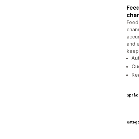
Feed
chan
FeedI
chann
accur
and e
keeps
Au
Cus
Rea
Språk
Katego