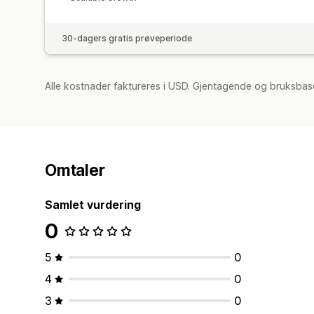
30-dagers gratis prøveperiode
Alle kostnader faktureres i USD. Gjentagende og bruksbase
Omtaler
Samlet vurdering
0
5
0
4
0
3
0