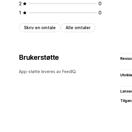
2
0
1
0
Skriv en omtale
Alle omtaler
Brukerstøtte
Ressu
App-støtte leveres av FeedIQ.
Utvikl
Lanse
Tilgang