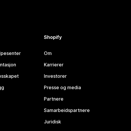
Shopify
lpesenter
Om
ntasjon
Karrierer
lesskapet
Investorer
gg
Presse og media
Partnere
Samarbeidspartnere
Juridisk