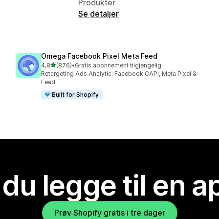
Produkter
Se detaljer
Omega Facebook Pixel Meta Feed
av 5 stjerner
4,8
(876)
•
Gratis abonnement tilgjengelig
Totalt 876 omtaler
Retargeting Ads Analytic: Facebook CAPI, Meta Pixel &
Feed
Built for Shopify
 du legge til en 
Prøv Shopify gratis i tre dager