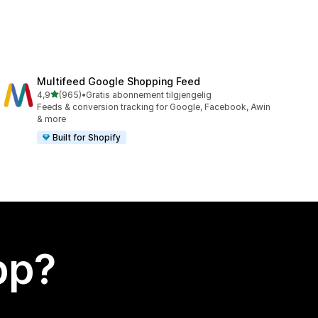
Multifeed Google Shopping Feed
av 5 stjerner
4,9
(965)
•
Gratis abonnement tilgjengelig
Totalt 965 omtaler
Feeds & conversion tracking for Google, Facebook, Awin
& more
Built for Shopify
app?