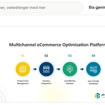
Bla gjen
ri med fremhevede bilder