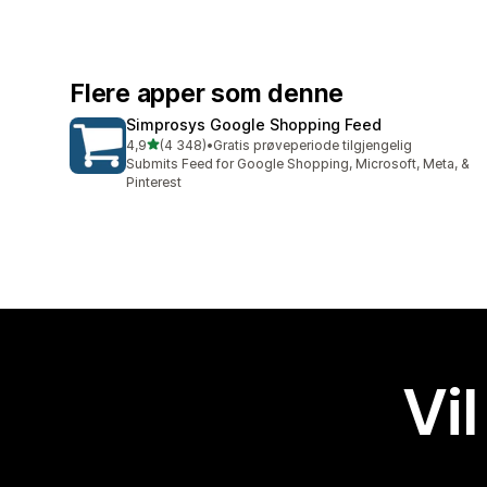
Flere apper som denne
Simprosys Google Shopping Feed
av 5 stjerner
4,9
(4 348)
•
Gratis prøveperiode tilgjengelig
Totalt 4348 omtaler
Submits Feed for Google Shopping, Microsoft, Meta, &
Pinterest
Vil