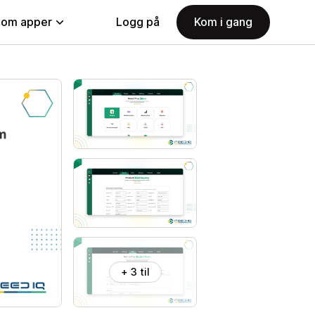
nom apper
Logg på
Kom i gang
+ 3 til