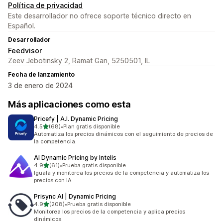
Política de privacidad
Este desarrollador no ofrece soporte técnico directo en
Español.
Desarrollador
Feedvisor
Zeev Jebotinsky 2, Ramat Gan, 5250501, IL
Fecha de lanzamiento
3 de enero de 2024
Más aplicaciones como esta
Pricefy | A.I. Dynamic Pricing
de 5 estrellas
4.5
(68)
•
Plan gratis disponible
68 reseñas en total
Automatiza los precios dinámicos con el seguimiento de precios de
la competencia.
AI Dynamic Pricing by Intelis
de 5 estrellas
4.9
(61)
•
Prueba gratis disponible
61 reseñas en total
Iguala y monitorea los precios de la competencia y automatiza los
precios con IA
Prisync AI | Dynamic Pricing
de 5 estrellas
4.9
(208)
•
Prueba gratis disponible
208 reseñas en total
Monitorea los precios de la competencia y aplica precios
dinámicos.