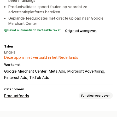
betere rankings
Productvalidatie spoort fouten op voordat ze
advertentieplatforms bereiken
Geplande feedupdates met directe upload naar Google
Merchant Center
Bevat automatisch vertaalde tekst
Origineel weergeven
Talen
Engels
Deze app is niet vertaald in het Nederlands
Werkt met
Google Merchant Center
Meta Ads
Microsoft Advertising
Pinterest Ads
TikTok Ads
Categorieën
Productfeeds
Functies weergeven
Aanpassing van feeds
Kenmerktoewijzing
Metavelden
AI-toewijzing