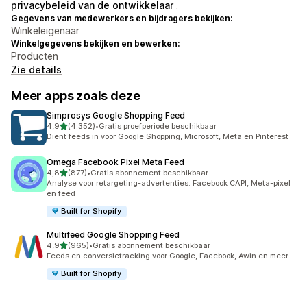
privacybeleid van de ontwikkelaar
.
Gegevens van medewerkers en bijdragers bekijken:
Winkeleigenaar
Winkelgegevens bekijken en bewerken:
Producten
Zie details
Meer apps zoals deze
Simprosys Google Shopping Feed
van 5 sterren
4,9
(4.352)
•
Gratis proefperiode beschikbaar
4352 recensies in totaal
Dient feeds in voor Google Shopping, Microsoft, Meta en Pinterest
Omega Facebook Pixel Meta Feed
van 5 sterren
4,8
(877)
•
Gratis abonnement beschikbaar
877 recensies in totaal
Analyse voor retargeting-advertenties: Facebook CAPI, Meta-pixel
en feed
Built for Shopify
Multifeed Google Shopping Feed
van 5 sterren
4,9
(965)
•
Gratis abonnement beschikbaar
965 recensies in totaal
Feeds en conversietracking voor Google, Facebook, Awin en meer
Built for Shopify