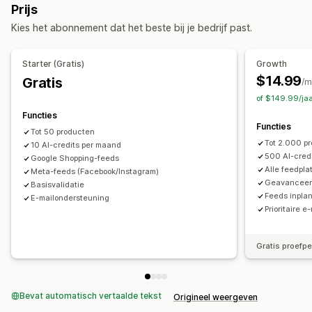
Prijs
Aangepaste labels
Gelokaliseerde feeds
Kies het abonnement dat het beste bij je bedrijf past.
Variantsynchronisatie
Collectietargeting
Feedbeheer
Starter (Gratis)
Growth
Productsynchronisatie
Bulkbewerking
Winkelupdates
$14.99
Gratis
/m
Geplande synchronisatie
Foutvalidatie
Productselectie
of $149.99/ja
Targetspecifieke locaties
Voorraadondersteuning
Functies
Functies
GTIN-beheer
Feedoptimalisatie
Prestaties bijhouden
Tot 50 producten
Tot 2.000 p
Multi-format
10 AI-credits per maand
500 AI-cred
Google Shopping-feeds
Alle feedpla
Meta-feeds (Facebook/Instagram)
Geavanceerd
Basisvalidatie
Feeds inpla
E-mailondersteuning
Prioritaire 
Gratis proefp
Bevat automatisch vertaalde tekst
Origineel weergeven