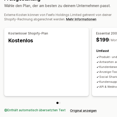
Wähle den Plan, der am besten zu deinem Unternehmen passt.
Seite "Alle Rezensionen"
Fragen und Antworten
Produktgruppierung
Filterung
Rich Snippets
Externe Kosten können von Feefo Holdings Limited getrennt von deiner
Shopify-Rechnung abgerechnet werden.
Mehr Informationen
Wege zum Einholen von Rezensionen
E-Mail-Anfragen
SMS-Anfragen
Formulare
Umfragen
Kostenloser Shopify-Plan
Essential 20
Import und Export
Syndizierung von Rezensionen
$199
Kostenlos
/ Mo
Automatisierungen
Individuelle Anfragen
Umfasst
Produkt- un
Antworten 
Kundenbewe
Anzeige-Too
Social Shar
Kundensupp
API & Webho
Enthält automatisch übersetzten Text
Original anzeigen