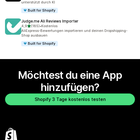
unterstützt durch KI
Built for Shopify
Judge.me Ali Reviews Importer
von 5 Sternen
4,9
(185)
•
Kostenlos
185 Rezensionen insgesamt
AliExpress-Bewertungen importieren und deinen Dropshipping-
Shop ausbauen
Built for Shopify
Möchtest du eine App
hinzufügen?
Shopify 3 Tage kostenlos testen