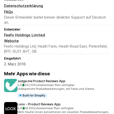
Datenschutzerklärung
FAQs
Dieser Entwickler bietet keinen direkten Support auf Deutsch
an.
Entwickler
Feefo Holdings Limited
Website
Feefo Holdings Ltd, Heath Farm, Heath Road East, Petersfield,
BFP, GU31 4HT, GB
Eingeführt
2. März 2016
Mehr Apps wie diese
Judge.me Product Reviews App
von 5 Sternen
5,0
(43.100)
•
Kostenloser Plan verfügbar
43100 Rezensionen insgesamt
Unbegrenzte Produktbewertungen, mit Fotos und Videos
Built for Shopify
Loox ‑ Product Reviews App
von 5 Sternen
4,9
(8.892)
•
Kostenloser Plan verfügbar
8892 Rezensionen insgesamt
Mehr Käufer:innen konvertieren mit visuellen Produktbewertungen,